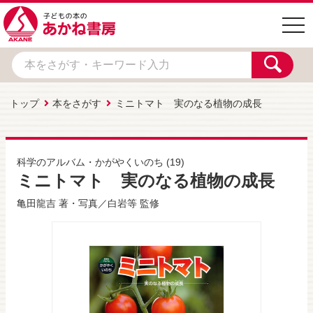
togg
navi
トップ
本をさがす
ミニトマト 実のなる植物の成長
科学のアルバム・かがやくいのち
(19)
ミニトマト 実のなる植物の成長
亀田龍吉
著・写真／
白岩等
監修