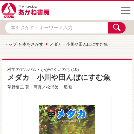
togg
navi
トップ
本をさがす
メダカ 小川や田んぼにすむ魚
科学のアルバム・かがやくいのち
(10)
メダカ 小川や田んぼにすむ魚
草野慎二
著・写真／
松浦啓一
監修