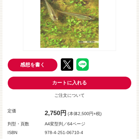
感想を書く
カートに入れる
ご注文について
定価
2,750円
(本体2,500円+税)
判型・頁数
A4変型判／64ページ
ISBN
978-4-251-06710-4