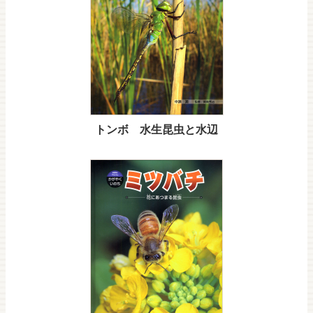
トンボ 水生昆虫と水辺