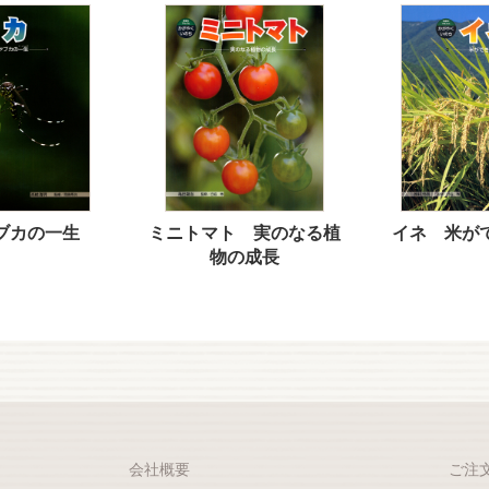
ブカの一生
ミニトマト 実のなる植
イネ 米が
物の成長
会社概要
ご注