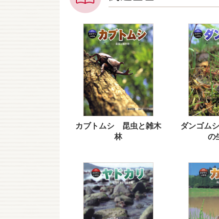
カブトムシ 昆虫と雑木
ダンゴム
林
の