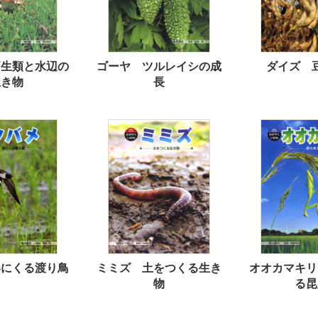
両生類と水辺の
ゴーヤ ツルレイシの成
ダイズ 
生き物
長
春にくる渡り鳥
ミミズ 土をつくる生き
オオカマキリ
物
る昆