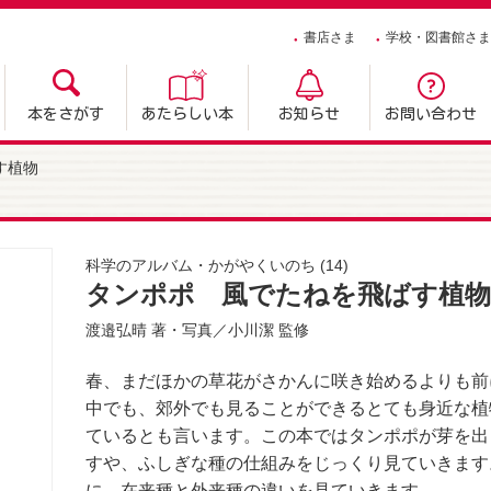
書店さま
学校・図書館さま
本をさがす
あたらしい本
お知らせ
お問い合わせ
す植物
科学のアルバム・かがやくいのち
(14)
タンポポ 風でたねを飛ばす植物
渡邉弘晴
著・写真／
小川潔
監修
春、まだほかの草花がさかんに咲き始めるよりも前
中でも、郊外でも見ることができるとても身近な植
ているとも言います。この本ではタンポポが芽を出
すや、ふしぎな種の仕組みをじっくり見ていきます
に、在来種と外来種の違いを見ていきます。