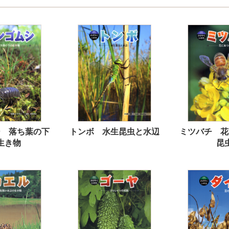
シ 落ち葉の下
トンボ 水生昆虫と水辺
ミツバチ 花
生き物
昆