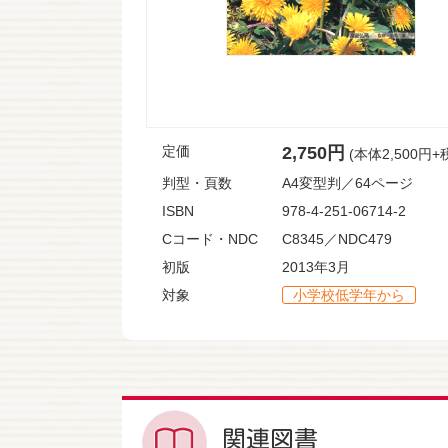
定価
2,750円
(本体2,500円+
判型・頁数
A4変型判／64ページ
ISBN
978-4-251-06714-2
Cコード・NDC
C8345／NDC479
初版
2013年3月
対象
小学校低学年から
関連図書