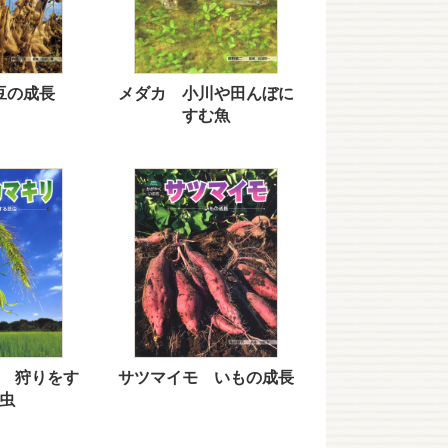
豆の成長
メダカ 小川や田んぼに
すむ魚
 狩りをす
サツマイモ いもの成長
虫