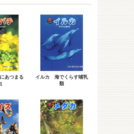
にあつまる
イルカ 海でくらす哺乳
虫
類