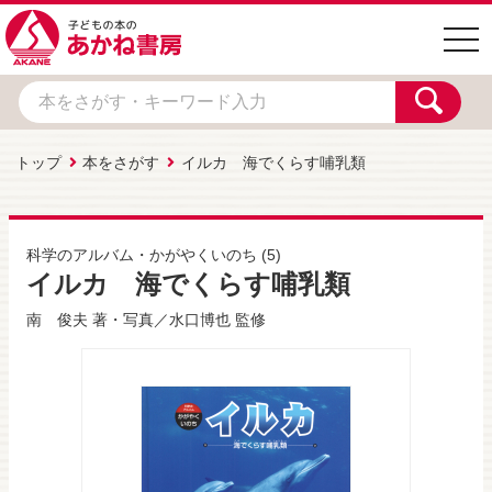
togg
navi
トップ
本をさがす
イルカ 海でくらす哺乳類
科学のアルバム・かがやくいのち
(5)
イルカ 海でくらす哺乳類
南 俊夫
著・写真／
水口博也
監修