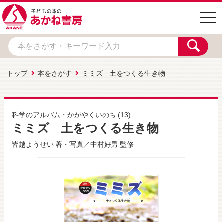
togg
navi
トップ
本をさがす
ミミズ 土をつくる生き物
科学のアルバム・かがやくいのち
(13)
ミミズ 土をつくる生き物
皆越ようせい
著・写真／
中村好男
監修