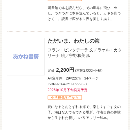
図書館で本を読んだら、その世界に飛びこめ
た。つぎつぎに本を読んでいると、カギを見つ
けて…。読書で広がる世界を美しく描く。
ただいま、わたしの海
フラン・ピンタデーラ
文／
ラケル・カタ
リーナ
絵／
宇野和美
訳
2,200円
定価
(本体2,000円+税)
A4変形判
29×22cm
34ページ
ISBN978-4-251-09998-3
2026年10月下旬発売予定
小学校低学年から
夏になるとおとずれる海で、楽しくすごす女の
子。海はなんでもできる場所。作者自身の体験
から生まれた新しいバリアフリー絵本。