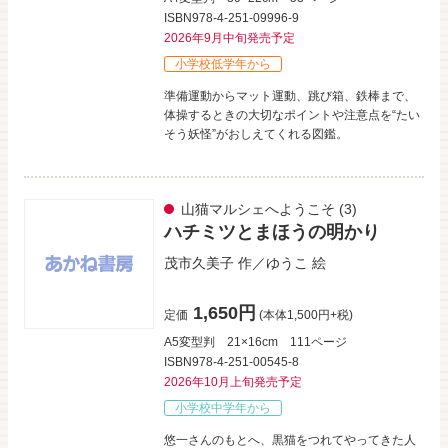
ISBN978-4-251-09996-9
2026年9月中旬発売予定
小学校低学年から
準備運動からマット運動、跳び箱、鉄棒まで、
体操するときの大切なポイントや注意点を“たい
そう妖怪”がおしえてくれる図鑑。
山猫マルシェへようこそ
(3)
ハチミツとまほうの明かり
茂市久美子
作／
ゆうこ
絵
1,650円
定価
(本体1,500円+税)
A5変型判
21×16cm
111ページ
ISBN978-4-251-00545-8
2026年10月上旬発売予定
小学校中学年から
悠一さんのもとへ、黒猫をつれてやってきた人