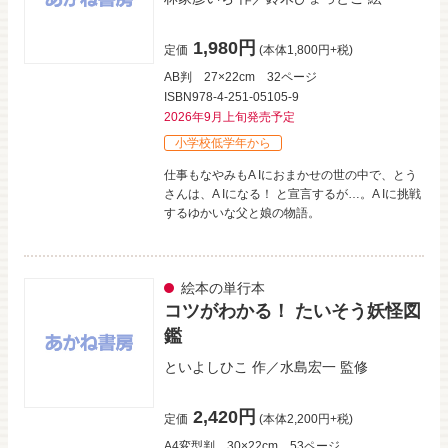
1,980円
定価
(本体1,800円+税)
AB判
27×22cm
32ページ
ISBN978-4-251-05105-9
2026年9月上旬発売予定
小学校低学年から
仕事もなやみもA Iにおまかせの世の中で、とう
さんは、A Iになる！ と宣言するが…。A Iに挑戦
するゆかいな父と娘の物語。
絵本の単行本
コツがわかる！ たいそう妖怪図
鑑
といよしひこ
作／
水島宏一
監修
2,420円
定価
(本体2,200円+税)
A4変型判
30×22cm
53ページ