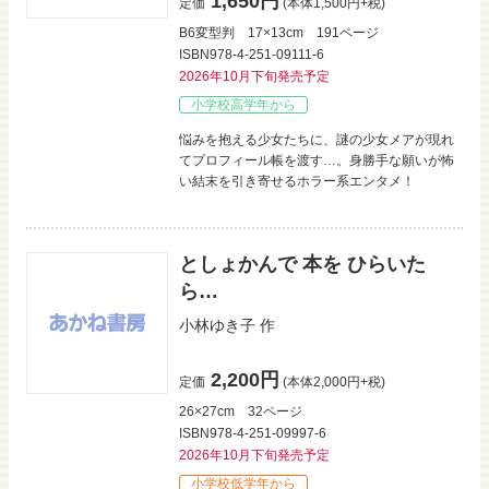
1,650円
定価
(本体1,500円+税)
B6変型判
17×13cm
191ページ
ISBN978-4-251-09111-6
2026年10月下旬発売予定
小学校高学年から
悩みを抱える少女たちに、謎の少女メアが現れ
てプロフィール帳を渡す…。身勝手な願いが怖
い結末を引き寄せるホラー系エンタメ！
としょかんで 本を ひらいた
ら…
小林ゆき子
作
2,200円
定価
(本体2,000円+税)
26×27cm
32ページ
ISBN978-4-251-09997-6
2026年10月下旬発売予定
小学校低学年から