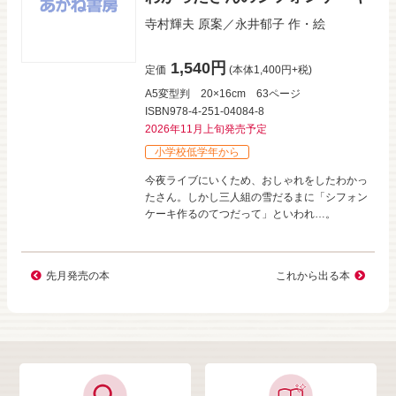
寺村輝夫
原案／
永井郁子
作・絵
1,540円
定価
(本体1,400円+税)
A5変型判
20×16cm
63ページ
ISBN978-4-251-04084-8
2026年11月上旬発売予定
小学校低学年から
今夜ライブにいくため、おしゃれをしたわかっ
たさん。しかし三人組の雪だるまに「シフォン
ケーキ作るのてつだって」といわれ…。
先月発売の本
これから出る本