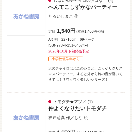
しばいぬチャイロのおはなし
(4)
へんてこしずかなパーティー
たるいしまこ
作
1,540円
定価
(本体1,400円+税)
A５判
22×16cm
69ページ
ISBN978-4-251-04574-4
2026年10月下旬発売予定
小学校低学年から
犬のチャイロはねこのシロと、こっそりクリス
マスパーティー。すると外から鈴の音が響いて
きて…！？ワクワク楽しいシリーズ！
トモダチ★アツメ
(1)
仲よくなりたいトモダチ
神戸遥真
作／
しな
絵