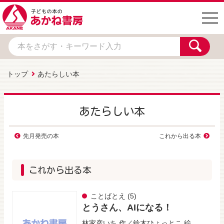
togg
navi
トップ
あたらしい本
あたらしい本
先月発売の本
これから出る本
これから出る本
ことばとえ
(5)
とうさん、AIになる！
林家彦いち
作／
鈴木ひょっとこ
絵