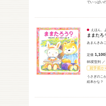
でいっぱい
えほん、
ままたろ
あまんきみ
1,10
定価
B5変型判
就学前か
うさぎのこ
絵本かな？