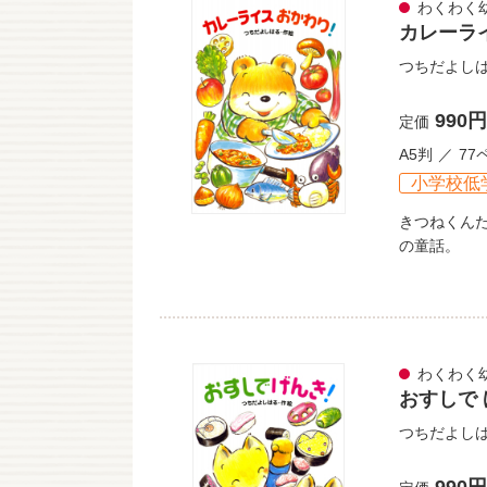
わくわく
カレーラ
つちだよし
990円
定価
A5判
77
小学校低
きつねくん
の童話。
わくわく
おすしで
つちだよし