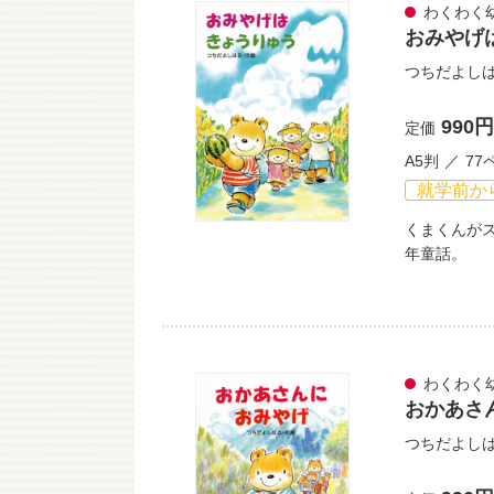
わくわく
おみやげ
つちだよし
990円
定価
A5判
77
就学前か
くまくんが
年童話。
わくわく
おかあさ
つちだよし