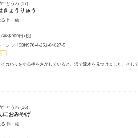
幼年どうわ
(17)
はきょうりゅう
はる
作・絵
(本体900円+税)
ページ
ISBN978-4-251-04027-5
ら
スイカわりをする棒をさがしていると、浜で流木を見つけました。そし
幼年どうわ
(16)
んにおみやげ
はる
作・絵