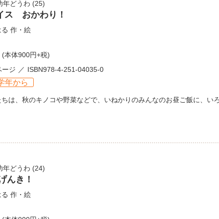
幼年どうわ
(25)
イス おかわり！
はる
作・絵
(本体900円+税)
ページ
ISBN978-4-251-04035-0
学年から
たちは、秋のキノコや野菜などで、いねかりのみんなのお昼ご飯に、い
幼年どうわ
(24)
 げんき！
はる
作・絵