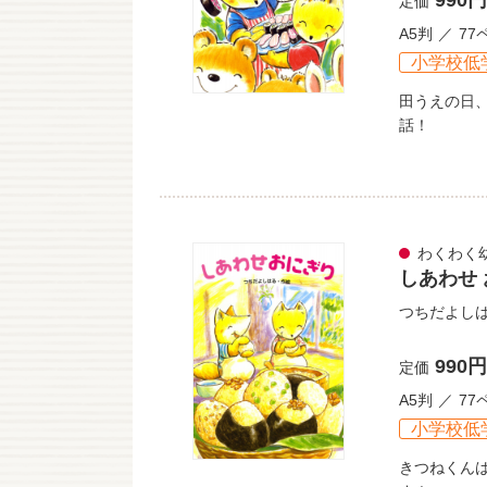
990円
定価
A5判
77
小学校低
田うえの日
話！
わくわく
しあわせ
つちだよし
990円
定価
A5判
77
小学校低
きつねくん