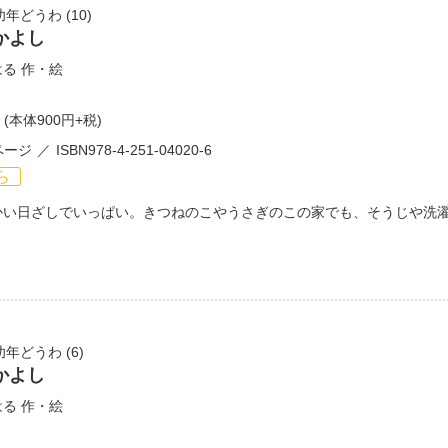
幼年どうわ
(10)
かよし
はる
作・絵
(本体900円+税)
ページ
ISBN978-4-251-04020-6
ら
かい日ざしでいっぱい。きつねのこやうさぎのこの家でも、そうじや洗
幼年どうわ
(6)
かよし
はる
作・絵