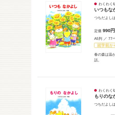
わくわく
いつもな
つちだよし
990円
定価
A5判
77
就学前か
春の森は温
話。
わくわく
もりのな
つちだよし