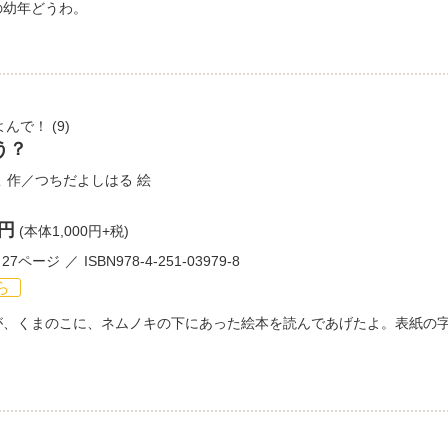
の幼年どうわ。
よんで！
(9)
う？
こ
作／
つちだよしはる
絵
0円
(本体1,000円+税)
27ページ
ISBN978-4-251-03979-8
ら
が、くまのこに、ネムノキの下にあった絵本を読んであげたよ。表紙の