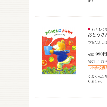
す！
わくわく
おとうさ
つちだよし
990円
定価
A5判
77
小学校低
くまくんた
りました。