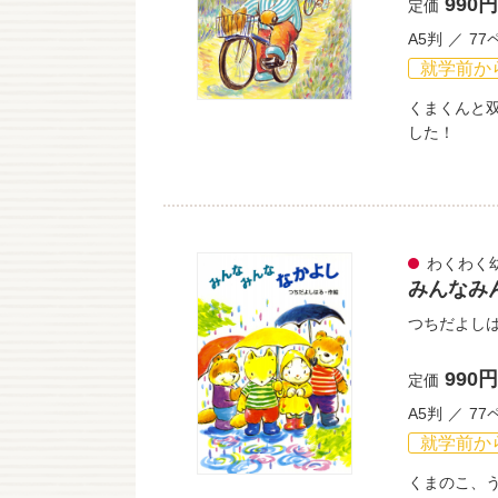
990円
定価
A5判
77
就学前か
くまくんと
した！
わくわく
みんなみ
つちだよし
990円
定価
A5判
77
就学前か
くまのこ、