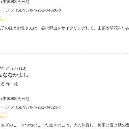
(本体900円+税)
ページ
ISBN978-4-251-04026-8
ら
双子の妹とお父さんは、春の野山をサイクリングして、山菜や草花をつ
幼年どうわ
(13)
んななかよし
はる
作・絵
(本体900円+税)
ページ
ISBN978-4-251-04023-7
ら
うさぎのこ、きつねのこ、たぬきのこは、大の仲良し。梅雨と夏と秋の