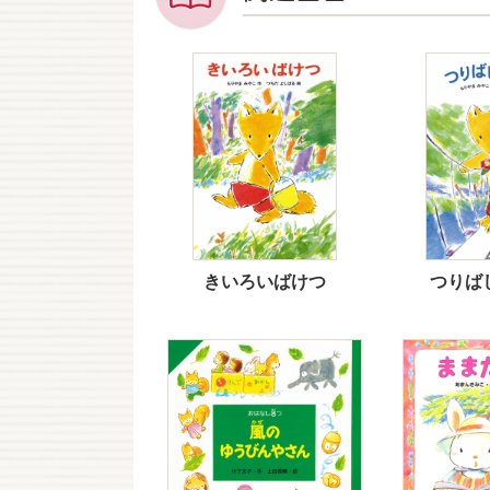
きいろいばけつ
つりば