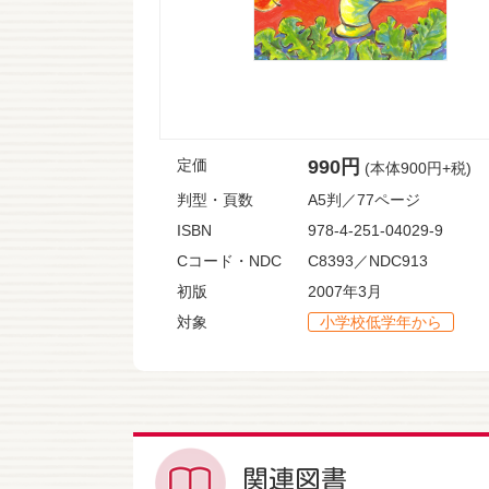
定価
990円
(本体900円+税)
判型・頁数
A5判／77ページ
ISBN
978-4-251-04029-9
Cコード・NDC
C8393／NDC913
初版
2007年3月
対象
小学校低学年から
関連図書