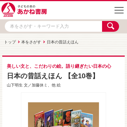
togg
navi
トップ
本をさがす
日本の昔話えほん
美しい文と、こだわりの絵。語り継ぎたい日本の心
日本の昔話えほん 【全10巻】
山下明生
文／
加藤休ミ
、他 絵