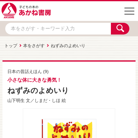
togg
navi
トップ
本をさがす
ねずみのよめいり
日本の昔話えほん
(9)
小さな体に大きな勇気！
ねずみのよめいり
山下明生
文／
しまだ・しほ
絵