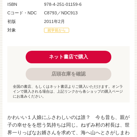
ISBN
978-4-251-01159-6
Cコード・NDC
C8793／NDC913
初版
2011年2月
対象
就学前から
ネット書店で購入
店頭在庫を確認
全国の書店、もしくはネット書店よりご購入いただけます。オンラ
インで購入される場合は、上記リンクから各ショップの購入ページ
にお進みください。
かわいい１人娘にふさわしいのは誰？ 今も昔も、親が
子の幸せをを想う気持ちは同じ。ねずみ村の村長は、世
界一りっぱなお婿さんを求めて、海へ山へとさがしまわ