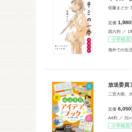
佐藤まどか
1,98
定価
四六判
1
小学校高
海外での生
放送委員
二宮大樹
、
6,05
定価
A4判
31×
小学校高