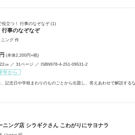
で役立つ！ 行事のなぞなぞ
(1)
月 行事のなぞなぞ
ラニング
作
0円
(本体2,200円+税)
×22㎝
31ページ
ISBN978-4-251-09531-2
学年から
に、記念日や学校まわりのものごとから出題し、答えあわせで解説する
ーニング店 シラギクさん こわがりにサヨナラ
作／
jyajya
絵