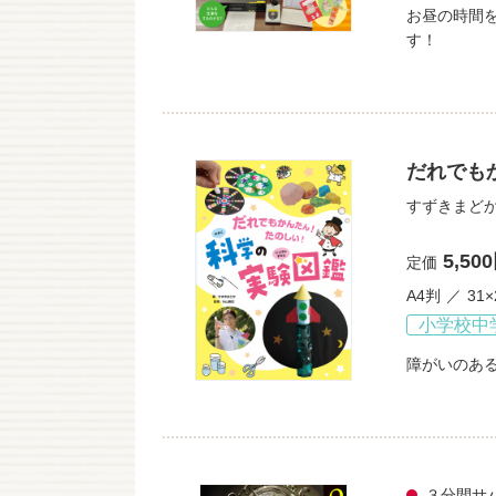
お昼の時間
す！
だれでも
すずきまど
5,50
定価
A4判
31×
小学校中
障がいのあ
３分間サ