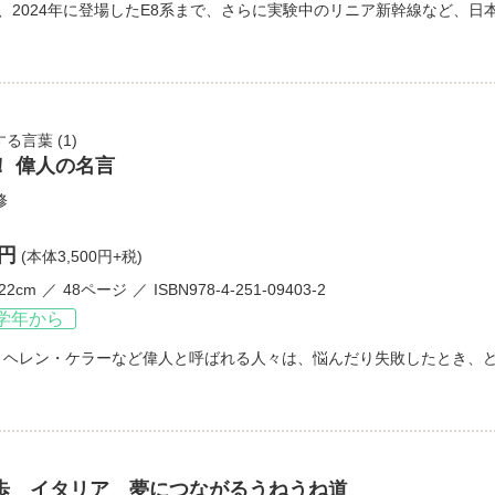
、2024年に登場したE8系まで、さらに実験中のリニア新幹線など、
する言葉
(1)
！ 偉人の名言
修
0円
(本体3,500円+税)
22cm
48ページ
ISBN978-4-251-09403-2
学年から
、ヘレン・ケラーなど偉人と呼ばれる人々は、悩んだり失敗したとき、
歩 イタリア 夢につながるうねうね道