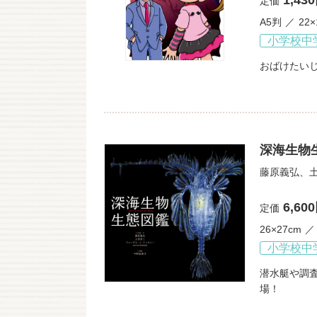
1,43
定価
A5判
22
小学校中
おばけたい
深海生物
藤原義弘
、
6,60
定価
26×27cm
小学校中
潜水艇や調
場！