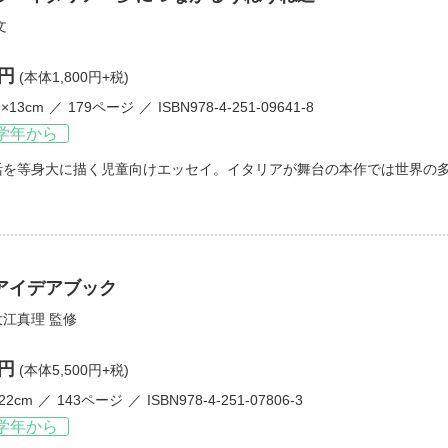
文
0円
(本体1,800円+税)
9×13cm
179ページ
ISBN978-4-251-09641-8
学年から
活を等身大に描く児童向けエッセイ。イタリアが舞台の本作では世界の
アイデアブック
大江真理
監修
0円
(本体5,500円+税)
22cm
143ページ
ISBN978-4-251-07806-3
学年から