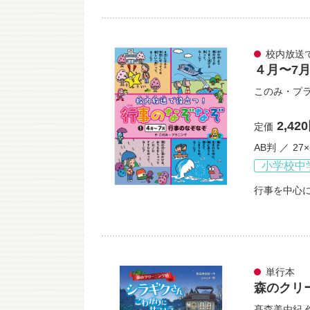
校内放送
４月〜7
このみ・プ
2,42
定価
AB判
27
小学校中
行事を中心
単行本
森のクリ
髙森美由紀