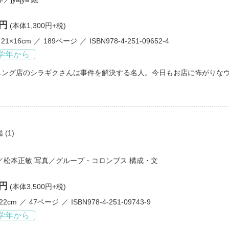
0円
(本体1,300円+税)
21×16cm
189ページ
ISBN978-4-251-09652-4
学年から
ニング店のシラギクさんは事件を解決する名人。今日もお店に怖がりな
鑑
(1)
／
松本正敏
写真／
グループ・コロンブス
構成・文
0円
(本体3,500円+税)
22cm
47ページ
ISBN978-4-251-09743-9
学年から