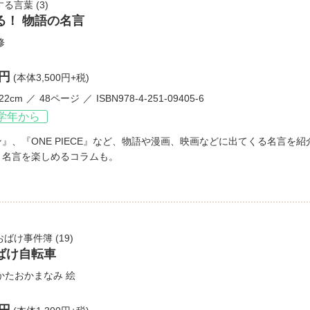
する言葉
(3)
る！ 物語の名⾔
修
0円
(本体3,500円+税)
22cm
48ページ
ISBN978-4-251-09405-6
学年から
』、『ONE PIECE』など、物語や漫画、映画などに出てくる名言を
く名言を楽しめるコラムも。
おばけ事件簿
(19)
ばけ自転車
かたおかまなみ
絵