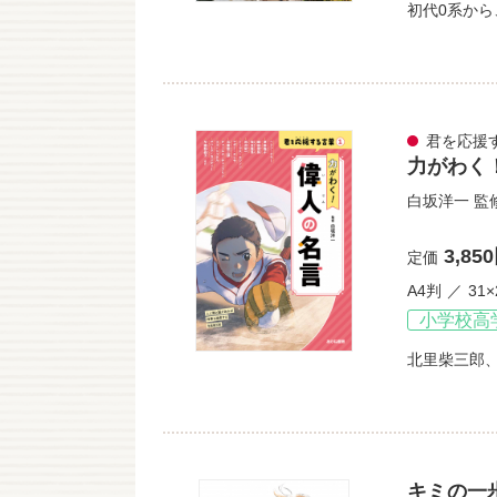
初代0系から
君を応援
力がわく
白坂洋一
監
3,85
定価
A4判
31×
小学校高
北里柴三郎
キミの一