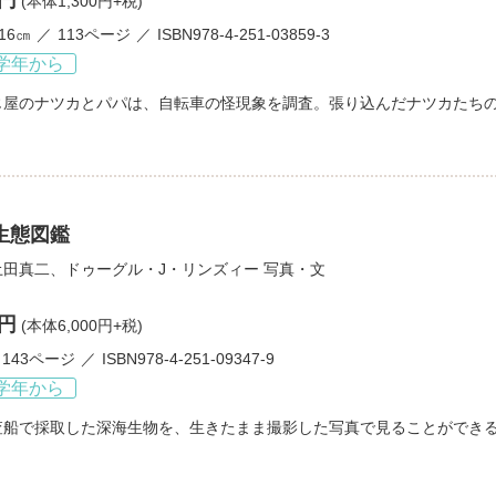
0円
(本体1,300円+税)
×16㎝
113ページ
ISBN978-4-251-03859-3
学年から
じ屋のナツカとパパは、自転車の怪現象を調査。張り込んだナツカたち
生態図鑑
土田真二
、
ドゥーグル・J・リンズィー
写真・文
0円
(本体6,000円+税)
143ページ
ISBN978-4-251-09347-9
学年から
査船で採取した深海生物を、生きたまま撮影した写真で見ることができ