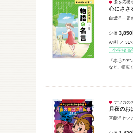
君を応援
⼼にささ
白坂洋一
監
3,85
定価
A4判
31×
小学校高
『赤毛のアン
など、幅広
ナツカの
月夜のお
斉藤洋
作／