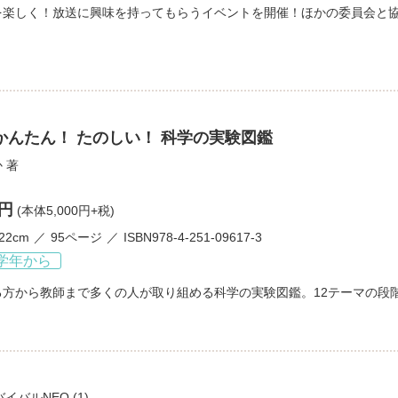
を楽しく！放送に興味を持ってもらうイベントを開催！ほかの委員会と
かんたん！ たのしい！ 科学の実験図鑑
か
著
0円
(本体5,000円+税)
22cm
95ページ
ISBN978-4-251-09617-3
学年から
る方から教師まで多くの人が取り組める科学の実験図鑑。12テーマの段
バイバルNEO
(1)