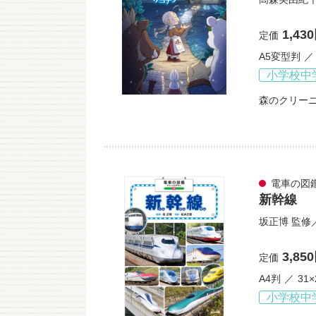
1,43
定価
A5変型判
小学校中
森のクリー
電車の図
新幹線
坂正博
監修
3,85
定価
A4判
31×
小学校中