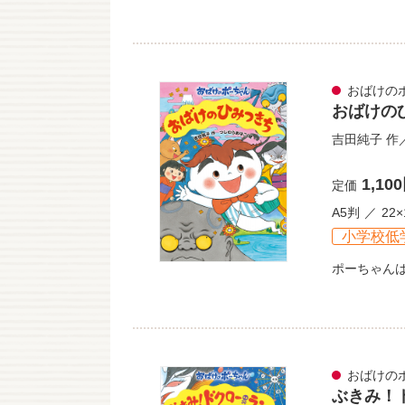
おばけの
おばけの
吉田純子
作
1,10
定価
A5判
22×
小学校低
ポーちゃん
おばけの
ぶきみ！