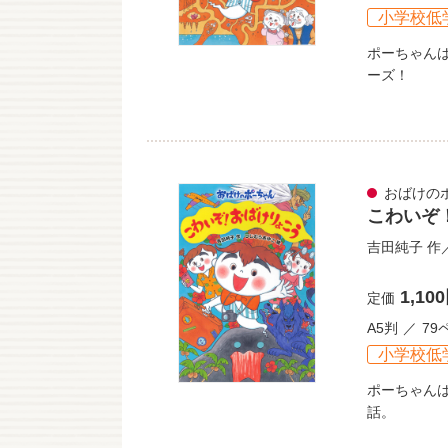
小学校低
ポーちゃん
ーズ！
おばけの
こわいぞ
吉田純子
作
1,10
定価
A5判
79
小学校低
ポーちゃん
話。