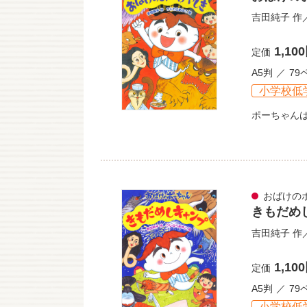
吉田純子
作
1,10
定価
A5判
79
小学校低
ポーちゃん
おばけの
きもだめ
吉田純子
作
1,10
定価
A5判
79
小学校低