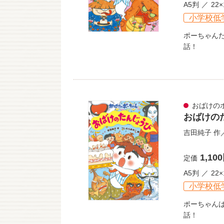
A5判
22×
小学校低
ポーちゃん
話！
おばけの
おばけの
吉田純子
作
1,10
定価
A5判
22×
小学校低
ポーちゃん
話！