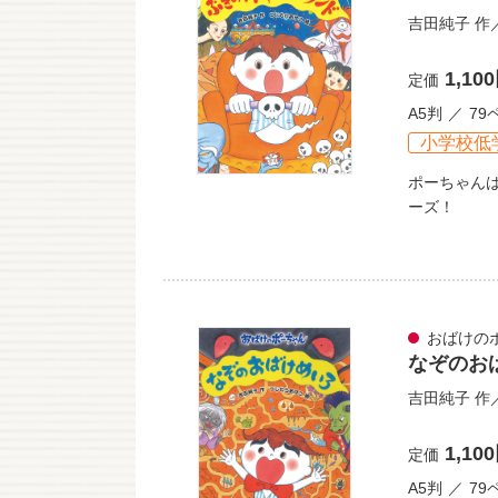
吉田純子
作
1,10
定価
A5判
79
小学校低
ポーちゃん
ーズ！
おばけの
なぞのお
吉田純子
作
1,10
定価
A5判
79