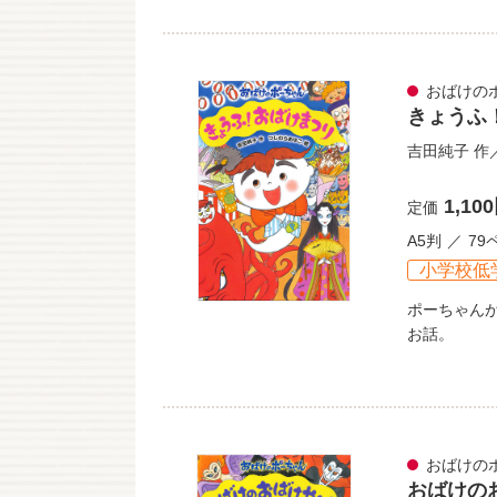
おばけの
きょうふ
吉田純子
作
1,10
定価
A5判
79
小学校低
ポーちゃん
お話。
おばけの
おばけの