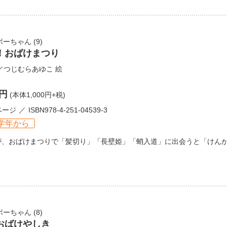
ポーちゃん
(9)
！おばけまつり
／
つじむらあゆこ
絵
0円
(本体1,000円+税)
ページ
ISBN978-4-251-04539-3
学年から
が、おばけまつりで「髪切り」「長壁姫」「蛸入道」に出会うと「けん
ポーちゃん
(8)
おばけやしき