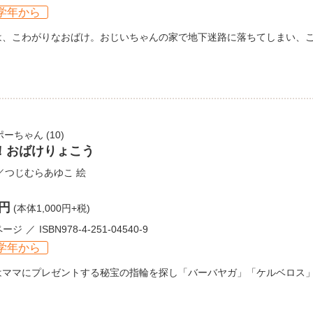
学年から
は、こわがりなおばけ。おじいちゃんの家で地下迷路に落ちてしまい、
ポーちゃん
(10)
！おばけりょこう
／
つじむらあゆこ
絵
0円
(本体1,000円+税)
ページ
ISBN978-4-251-04540-9
学年から
はママにプレゼントする秘宝の指輪を探し「バーバヤガ」「ケルベロス