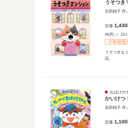
うそつき
吉田純子
作
1,43
定価
A5判
22×
小学校低
うそつきな
語。
おばけの
かいけつ
吉田純子
作
1,10
定価