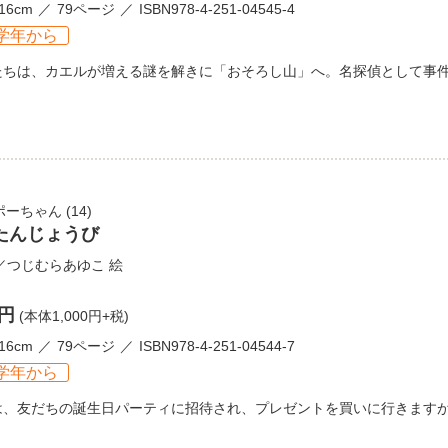
16cm
79ページ
ISBN978-4-251-04545-4
学年から
たちは、カエルが増える謎を解きに「おそろし山」へ。名探偵として事
ポーちゃん
(14)
たんじょうび
／
つじむらあゆこ
絵
0円
(本体1,000円+税)
16cm
79ページ
ISBN978-4-251-04544-7
学年から
は、友だちの誕生日パーティに招待され、プレゼントを買いに行きます