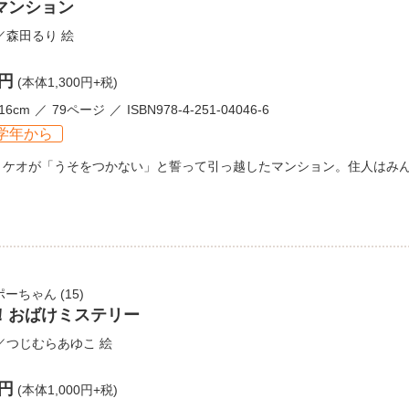
マンション
／
森田るり
絵
0円
(本体1,300円+税)
16cm
79ページ
ISBN978-4-251-04046-6
学年から
ミケオが「うそをつかない」と誓って引っ越したマンション。住人はみ
ポーちゃん
(15)
！おばけミステリー
／
つじむらあゆこ
絵
0円
(本体1,000円+税)