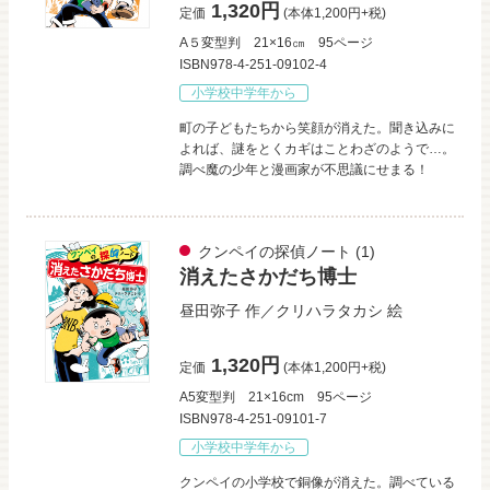
1,320円
定価
(本体1,200円+税)
A５変型判
21×16㎝
95ページ
ISBN978-4-251-09102-4
小学校中学年から
町の子どもたちから笑顔が消えた。聞き込みに
よれば、謎をとくカギはことわざのようで…。
調べ魔の少年と漫画家が不思議にせまる！
クンペイの探偵ノート
(1)
消えたさかだち博士
昼田弥子
作／
クリハラタカシ
絵
1,320円
定価
(本体1,200円+税)
A5変型判
21×16cm
95ページ
ISBN978-4-251-09101-7
小学校中学年から
クンペイの小学校で銅像が消えた。調べている