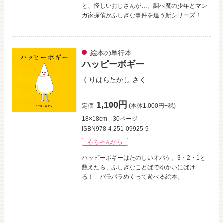
と、怪しいおじさんが…。調べ魔の少年とマン
ガ家探偵がふしぎな事件を追う新シリーズ！
絵本の単行本
ハッピーボギー
くりはらたかし
さく
1,100円
定価
(本体1,000円+税)
18×18cm
30ページ
ISBN978-4-251-09925-9
赤ちゃんから
ハッピーボギーはたのしいオバケ。3・2・1と
数えたら、ふしぎなことばでゆかいにばけ
る！ パラパラめくって遊べる絵本。