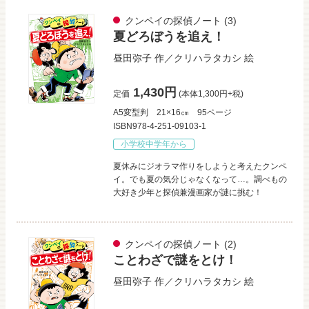
クンペイの探偵ノート
(3)
夏どろぼうを追え！
昼田弥子
作／
クリハラタカシ
絵
1,430円
定価
(本体1,300円+税)
A5変型判
21×16㎝
95ページ
ISBN978-4-251-09103-1
小学校中学年から
夏休みにジオラマ作りをしようと考えたクンペ
イ。でも夏の気分じゃなくなって…。調べもの
大好き少年と探偵兼漫画家が謎に挑む！
クンペイの探偵ノート
(2)
ことわざで謎をとけ！
昼田弥子
作／
クリハラタカシ
絵