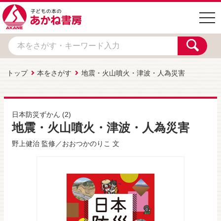
togg
navi
トップ
本をさがす
地震・火山噴火・津波・人為災害
日本防災ずかん
(2)
地震・火山噴火・津波・人為災害
野上健治
監修／
おおつかのりこ
文