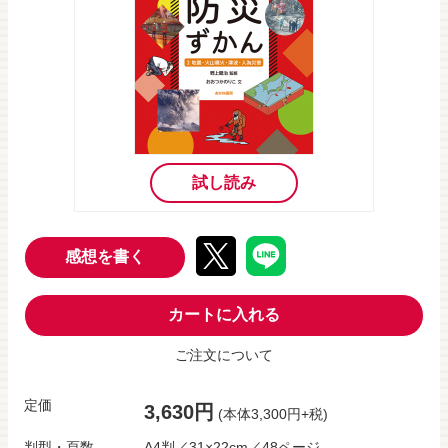
試し読み
感想を書く
カートに入れる
ご注文について
定価
3,630円
(本体3,300円+税)
判型・頁数
A4判／31×22cm／48ページ