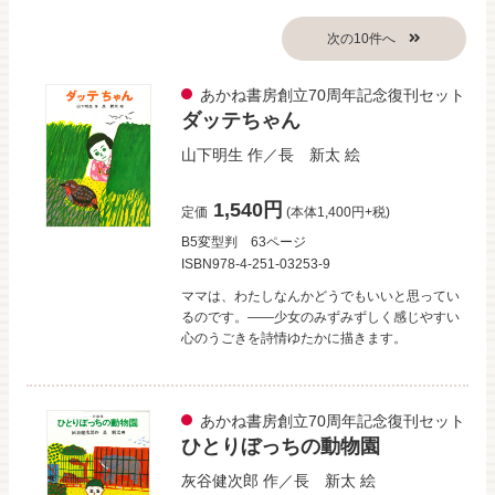
あかね書房創立70周年記念復刊セット
ダッテちゃん
山下明生
作／
長 新太
絵
1,540円
定価
(本体1,400円+税)
B5変型判
63ページ
ISBN978-4-251-03253-9
ママは、わたしなんかどうでもいいと思ってい
るのです。――少女のみずみずしく感じやすい
心のうごきを詩情ゆたかに描きます。
あかね書房創立70周年記念復刊セット
ひとりぼっちの動物園
灰谷健次郎
作／
長 新太
絵