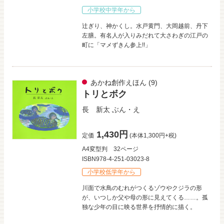
小学校中学年から
辻ぎり、神かくし。水戸黄門、大岡越前、丹下
左膳。有名人が入りみだれて大さわぎの江戸の
町に「マメずきん参上!!」
あかね創作えほん
(9)
トリとボク
長 新太
ぶん・え
1,430円
定価
(本体1,300円+税)
A4変型判
32ページ
ISBN978-4-251-03023-8
小学校低学年から
川面で水鳥のむれがつくるゾウやクジラの形
が、いつしか父や母の形に見えてくる……。孤
独な少年の目に映る世界を抒情的に描く。