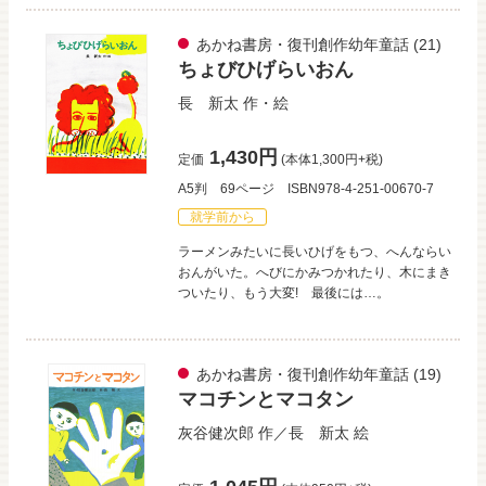
あかね書房・復刊創作幼年童話
(21)
ちょびひげらいおん
長 新太
作・絵
1,430円
定価
(本体1,300円+税)
A5判
69ページ
ISBN978-4-251-00670-7
就学前から
ラーメンみたいに長いひげをもつ、へんならい
おんがいた。へびにかみつかれたり、木にまき
ついたり、もう大変! 最後には…。
あかね書房・復刊創作幼年童話
(19)
マコチンとマコタン
灰谷健次郎
作／
長 新太
絵