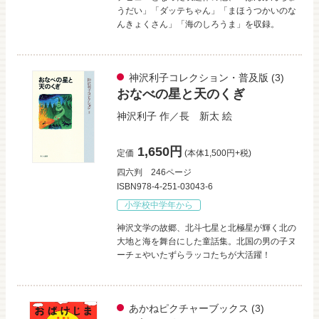
うだい」「ダッテちゃん」「まほうつかいのな
んきょくさん」「海のしろうま」を収録。
神沢利子コレクション・普及版
(3)
おなべの星と天のくぎ
神沢利子
作／
長 新太
絵
1,650円
定価
(本体1,500円+税)
四六判
246ページ
ISBN978-4-251-03043-6
小学校中学年から
神沢文学の故郷、北斗七星と北極星が輝く北の
大地と海を舞台にした童話集。北国の男の子ヌ
ーチェやいたずらラッコたちが大活躍！
あかねピクチャーブックス
(3)