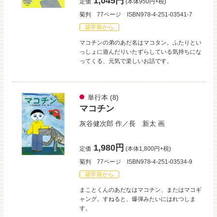
1,045円
定価
(本体950円+税)
菊判
77ページ
ISBN978-4-251-03541-7
就学前から
マコチンの弟のあだ名はマコタン。ふたりとい
っしょに遊んだりいたずらしている気持ちにな
ってくる、元気で楽しいお話です。
単行本
(8)
マコチン
灰谷健次郎
作／
長 新太
画
1,980円
定価
(本体1,800円+税)
菊判
77ページ
ISBN978-4-251-03534-9
就学前から
まことくんのあだなはマコチン、またはマコギ
ャング。すねると、爆弾みたいにはれつしま
す。