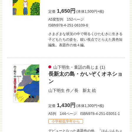
1,650円
定価
(本体1,500円+税)
A5変型判
152ページ
ISBN978-4-251-06109-6
さまざまな状況の中で明るくひたむきに生きる
子どもたちの姿を、鋭い視点でとらえた異色短
編集。表題作の他４編。
山下明生・童話の島じま
(1)
長新太の島・かいぞくオネショ
ン
山下明生
作／
長 新太
絵
1,430円
定価
(本体1,300円+税)
A5判
144ページ
ISBN978-4-251-03051-1
小学校低学年から
デビューとなった表題作の他、「はんぶんちょ