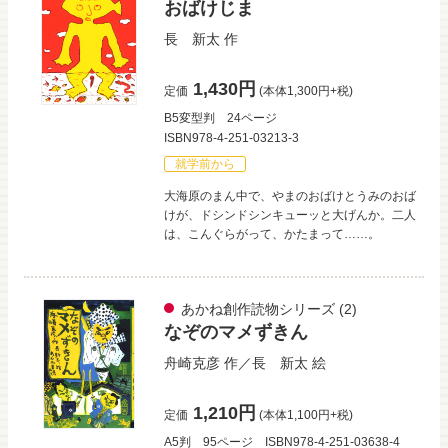
おばけじま
長 新太
作
1,430円
定価
(本体1,300円+税)
B5変型判
24ページ
ISBN978-4-251-03213-3
就学前から
大海原のまん中で、やまのおばけとうみのおば
けが、ドシンドシンキューッと大げんか。二人
は、こんぐらがって、かたまって……。
あかね創作読物シリーズ
(2)
なぞのマメずきん
舟崎克彦
作／
長 新太
絵
1,210円
定価
(本体1,100円+税)
A5判
95ページ
ISBN978-4-251-03638-4