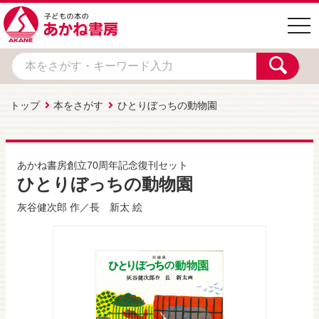
togg
navi
トップ
本をさがす
ひとりぼっちの動物園
あかね書房創立70周年記念復刊セット
ひとりぼっちの動物園
灰谷健次郎
作／
長 新太
絵