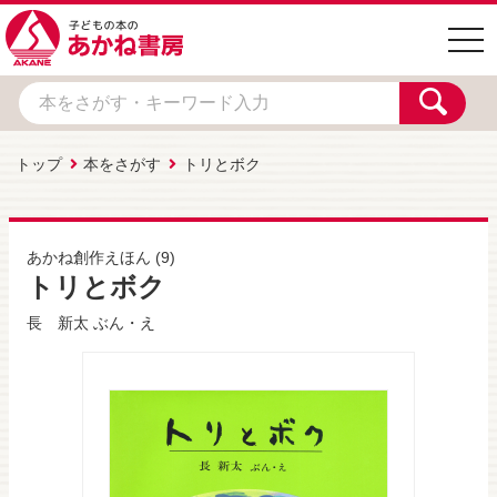
togg
navi
トップ
本をさがす
トリとボク
あかね創作えほん
(9)
トリとボク
長 新太
ぶん・え