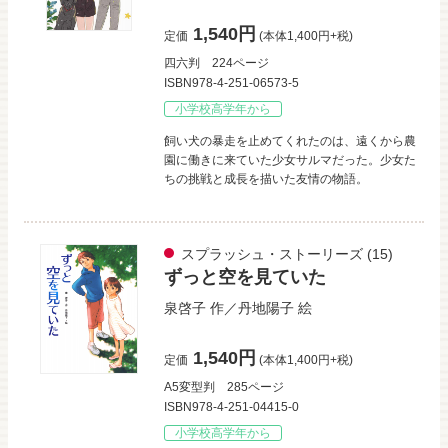
1,540円
定価
(本体1,400円+税)
四六判
224ページ
ISBN978-4-251-06573-5
小学校高学年から
飼い犬の暴走を止めてくれたのは、遠くから農
園に働きに来ていた少女サルマだった。少女た
ちの挑戦と成長を描いた友情の物語。
スプラッシュ・ストーリーズ
(15)
ずっと空を見ていた
泉啓子
作／
丹地陽子
絵
1,540円
定価
(本体1,400円+税)
A5変型判
285ページ
ISBN978-4-251-04415-0
小学校高学年から