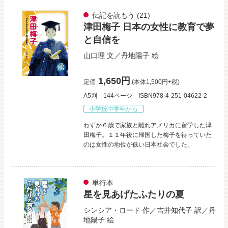
伝記を読もう
(21)
津田梅子 日本の女性に教育で夢
と自信を
山口理
文／
丹地陽子
絵
1,650円
定価
(本体1,500円+税)
A5判
144ページ
ISBN978-4-251-04622-2
小学校中学年から
わずか６歳で家族と離れアメリカに留学した津
田梅子。１１年後に帰国した梅子を待っていた
のは女性の地位が低い日本社会でした。
単行本
星を見あげたふたりの夏
シンシア・ロード
作／
吉井知代子
訳／
丹
地陽子
絵