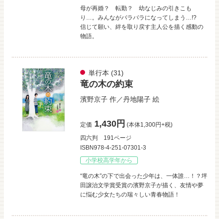
母が再婚？ 転勤？ 幼なじみの引きこも
り…。みんながバラバラになってしまう…!?
信じて願い、絆を取り戻す主人公を描く感動の
物語。
単行本
(31)
竜の木の約束
濱野京子
作／
丹地陽子
絵
1,430円
定価
(本体1,300円+税)
四六判
191ページ
ISBN978-4-251-07301-3
小学校高学年から
“竜の木”の下で出会った少年は、一体誰…！？坪
田譲治文学賞受賞の濱野京子が描く、友情や夢
に悩む少女たちの瑞々しい青春物語！