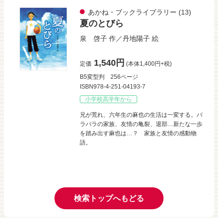
あかね・ブックライブラリー
(13)
夏のとびら
泉 啓子
作／
丹地陽子
絵
1,540円
定価
(本体1,400円+税)
B5変型判
256ページ
ISBN978-4-251-04193-7
小学校高学年から
兄が荒れ、六年生の麻也の生活は一変する。バ
ラバラの家族、友情の亀裂、退部…新たな一歩
を踏み出す麻也は…？ 家族と友情の感動物
語。
検索トップへもどる