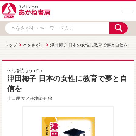
togg
navi
トップ
本をさがす
津田梅子 日本の女性に教育で夢と自信を
伝記を読もう
(21)
津田梅子 日本の女性に教育で夢と自
信を
山口理
文／
丹地陽子
絵