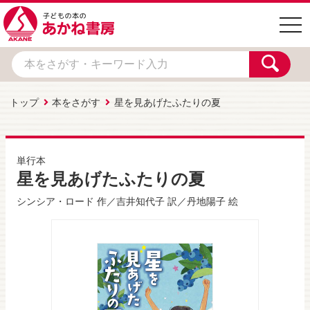
togg
navi
トップ
本をさがす
星を見あげたふたりの夏
単行本
星を見あげたふたりの夏
シンシア・ロード
作／
吉井知代子
訳／
丹地陽子
絵