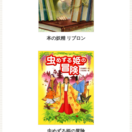
本の妖精 リブロン
虫めずる姫の冒険