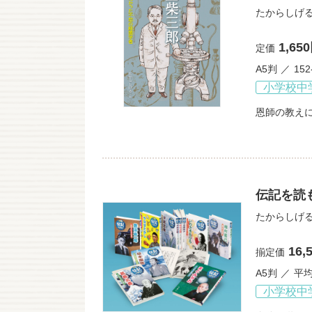
たからしげ
1,65
定価
A5判
15
小学校中
恩師の教え
伝記を読も
たからしげ
16,
揃定価
A5判
平均
小学校中