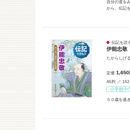
自分の道を
から、伝記
伝記を読
伊能忠敬
たからしげ
1,65
定価
A5判
15
小学校中
５０歳を過