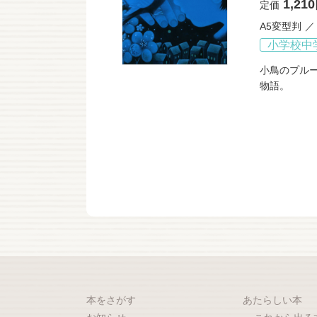
1,21
定価
A5変型判
小学校中
小鳥のプル
物語。
本をさがす
あたらしい本