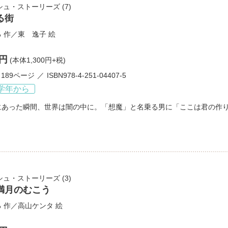
シュ・ストーリーズ
(7)
る街
る
作／
東 逸子
絵
0円
(本体1,300円+税)
189ページ
ISBN978-4-251-04407-5
学年から
にあった瞬間、世界は闇の中に。「想魔」と名乗る男に「ここは君の作
シュ・ストーリーズ
(3)
満月のむこう
る
作／
高山ケンタ
絵