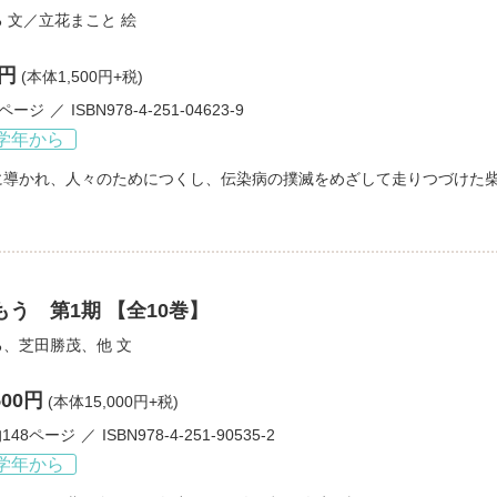
る
文／
立花まこと
絵
0円
(本体1,500円+税)
2ページ
ISBN978-4-251-04623-9
学年から
に導かれ、人々のためにつくし、伝染病の撲滅をめざして走りつづけた
う 第1期 【全10巻】
る
、
芝田勝茂
、他 文
500円
(本体15,000円+税)
148ページ
ISBN978-4-251-90535-2
学年から