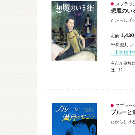
スプラッ
想魔のい
たからしげ
1,43
定価
A5変型判
小学校中
有市が事故
は…!?
スプラッ
プルーと
たからしげ