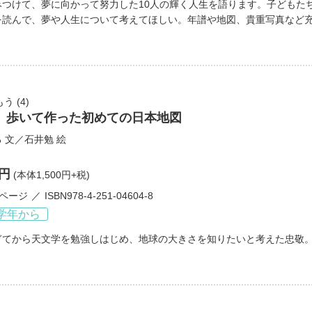
みつけて、夢に向かって努力した10人の輝く人生を語ります。子どもた
を読んで、夢や人生について考えてほしい。年譜や地図、貴重写真など
もう
(4)
 歩いて作った初めての日本地図
る
文／
石井勉
絵
0円
(本体1,500円+税)
2ページ
ISBN978-4-251-04604-8
学年から
ぎてから天文学を勉強しはじめ、地球の大きさを知りたいと考えた忠敬