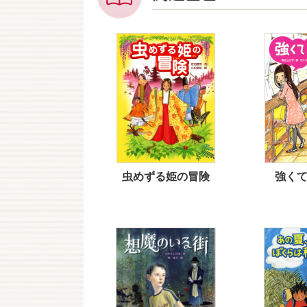
虫めずる姫の冒険
強く