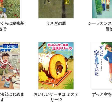
ぼくらは秘密基
うさぎの庭
シーラカンス
地で
冒
魔法部はじめま
おいしいケーキは ミステ
ずっと空を
す
リー!?