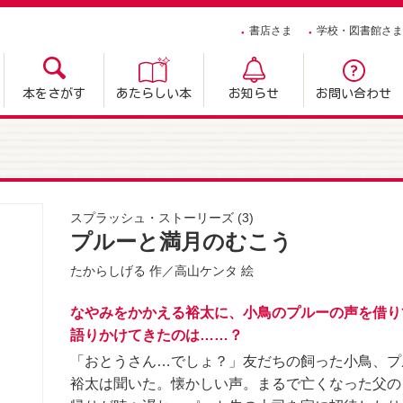
書店さま
学校・図書館さま
本をさがす
あたらしい本
お知らせ
お問い合わせ
スプラッシュ・ストーリーズ
(3)
プルーと満月のむこう
たからしげる
作／
高山ケンタ
絵
なやみをかかえる裕太に、小鳥のプルーの声を借り
語りかけてきたのは……？
「おとうさん…でしょ？」友だちの飼った小鳥、プ
裕太は聞いた。懐かしい声。まるで亡くなった父の