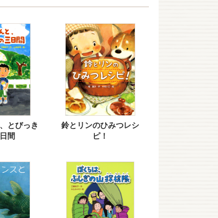
、とびっき
鈴とリンのひみつレシ
日間
ピ！