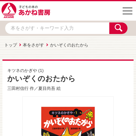
togg
navi
トップ
本をさがす
かいぞくのおたから
キツネのかぎや
(1)
かいぞくのおたから
三田村信行
作／
夏目尚吾
絵