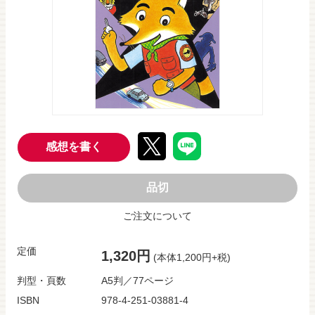
感想を書く
品切
ご注文について
定価
1,320円
(本体1,200円+税)
判型・頁数
A5判／77ページ
ISBN
978-4-251-03881-4