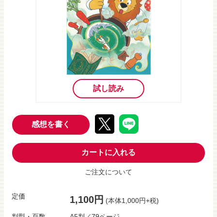
試し読み
感想を書く
カートに入れる
ご注文について
定価
1,100円
(本体1,000円+税)
判型・頁数
A5判／79ページ