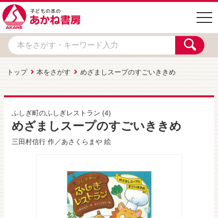
togg
navi
トップ
本をさがす
めざましスープのすごいききめ
ふしぎ町のふしぎレストラン
(4)
めざましスープのすごいききめ
三田村信行
作／
あさくらまや
絵