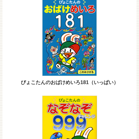
ぴょこたんのおばけめいろ181（いっぱい）