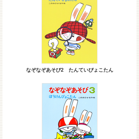
なぞなぞあそび2 たんていぴょこたん