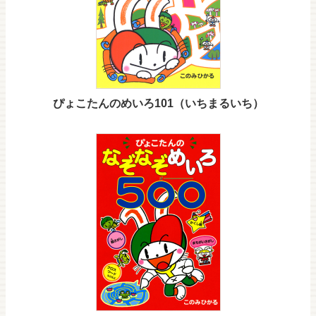
ぴょこたんのめいろ101（いちまるいち）