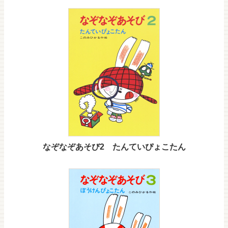
なぞなぞあそび2 たんていぴょこたん