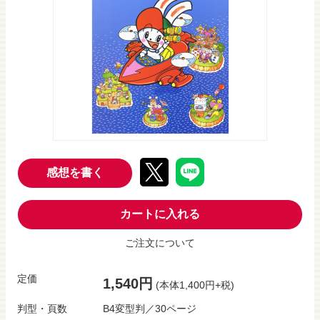
感想を書く
カートに入れる
ご注文について
定価
1,540円
(本体1,400円+税)
判型・頁数
B4変型判／30ページ