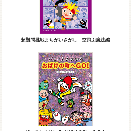
超難問挑戦まちがいさがし 空飛ぶ魔法編