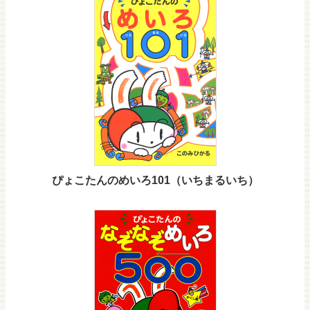
ぴょこたんのめいろ101（いちまるいち）