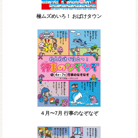
極ムズめいろ！ おばけタウン
４月〜7月 行事のなぞなぞ