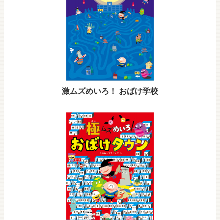
激ムズめいろ！ おばけ学校