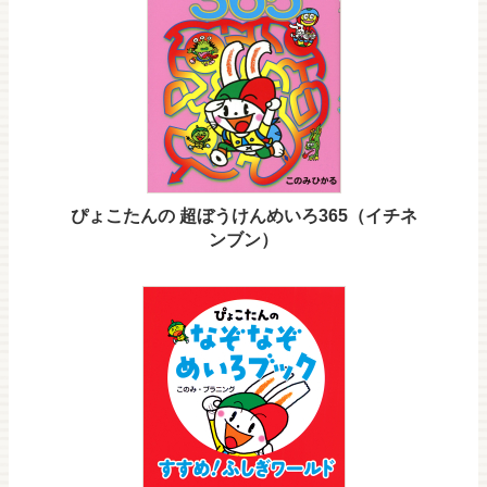
ぴょこたんの 超ぼうけんめいろ365（イチネ
ンブン）