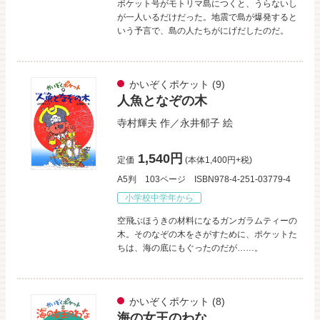
ポケット号がモトリマ島につくと、うらないし
が一人いるだけだった。地震で島が爆発すると
いう予言で、島の人たちがにげだしたのだ。
かいぞくポケット
(9)
人魚となぞの木
寺村輝夫
作／
永井郁子
絵
1,540円
定価
(本体1,400円+税)
A5判
103ページ
ISBN978-4-251-03779-4
小学校中学年から
空飛ぶほうきの材料になるガンガラムティーの
木。そのなぞの木をさがすために、ポケットた
ちは、海の底にもぐったのだが……。
かいぞくポケット
(8)
海の女王のわな