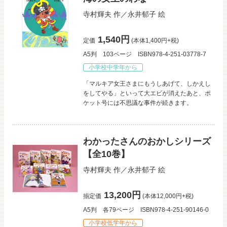
寺村輝夫
作／
永井郁子
絵
1,540円
定価
(本体1,400円+税)
A5判
103ページ
ISBN978-4-251-03778-7
小学校中学年から
「マルキア女王さまにもうしあげて、しかえし
をしてやる」といって大エビが消えたあと、ポ
ケット号には不思議な事件が続きます。
わかったさんのおかしシリーズ
【全10巻】
寺村輝夫
作／
永井郁子
絵
13,200円
揃定価
(本体12,000円+税)
A5判
各79ページ
ISBN978-4-251-90146-0
小学校低学年から