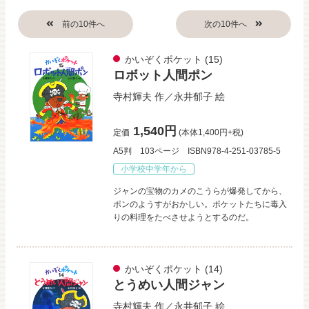
かいぞくポケット
(15)
ロボット人間ポン
寺村輝夫
作／
永井郁子
絵
1,540円
定価
(本体1,400円+税)
A5判
103ページ
ISBN978-4-251-03785-5
小学校中学年から
ジャンの宝物のカメのこうらが爆発してから、
ポンのようすがおかしい。ポケットたちに毒入
りの料理をたべさせようとするのだ。
かいぞくポケット
(14)
とうめい人間ジャン
寺村輝夫
作／
永井郁子
絵