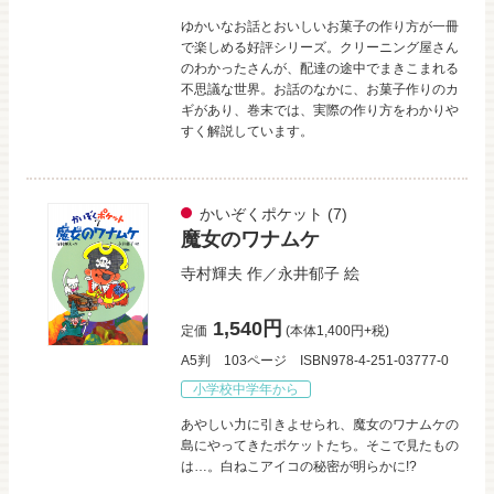
ゆかいなお話とおいしいお菓子の作り方が一冊
で楽しめる好評シリーズ。クリーニング屋さん
のわかったさんが、配達の途中でまきこまれる
不思議な世界。お話のなかに、お菓子作りのカ
ギがあり、巻末では、実際の作り方をわかりや
すく解説しています。
かいぞくポケット
(7)
魔女のワナムケ
寺村輝夫
作／
永井郁子
絵
1,540円
定価
(本体1,400円+税)
A5判
103ページ
ISBN978-4-251-03777-0
小学校中学年から
あやしい力に引きよせられ、魔女のワナムケの
島にやってきたポケットたち。そこで見たもの
は…。白ねこアイコの秘密が明らかに!?