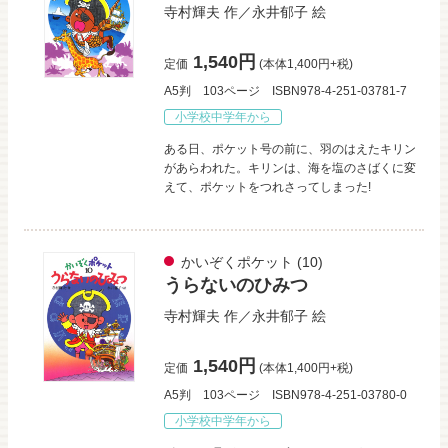
寺村輝夫
作／
永井郁子
絵
1,540円
定価
(本体1,400円+税)
A5判
103ページ
ISBN978-4-251-03781-7
小学校中学年から
ある日、ポケット号の前に、羽のはえたキリン
があらわれた。キリンは、海を塩のさばくに変
えて、ポケットをつれさってしまった!
かいぞくポケット
(10)
うらないのひみつ
寺村輝夫
作／
永井郁子
絵
1,540円
定価
(本体1,400円+税)
A5判
103ページ
ISBN978-4-251-03780-0
小学校中学年から