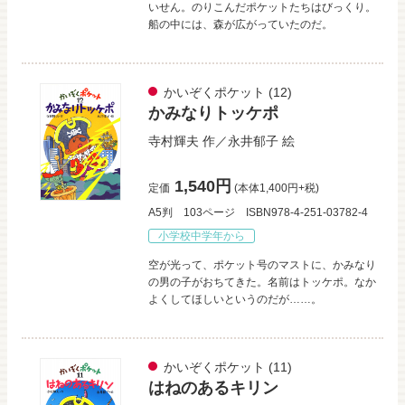
いせん。のりこんだポケットたちはびっくり。
船の中には、森が広がっていたのだ。
かいぞくポケット
(12)
かみなりトッケポ
寺村輝夫
作／
永井郁子
絵
1,540円
定価
(本体1,400円+税)
A5判
103ページ
ISBN978-4-251-03782-4
小学校中学年から
空が光って、ポケット号のマストに、かみなり
の男の子がおちてきた。名前はトッケポ。なか
よくしてほしいというのだが……。
かいぞくポケット
(11)
はねのあるキリン