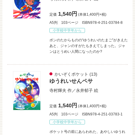
1,540円
定価
(本体1,400円+税)
A5判
103ページ
ISBN978-4-251-03784-8
小学校中学年から
ポンのたからものの“ゆうれいのたまご”がきえた
あと、ジャンのすがたもきえてしまった。ジャ
ンはとうめい人間になったのか?
かいぞくポケット
(13)
ゆうれいせんペサ
寺村輝夫
作／
永井郁子
絵
1,540円
定価
(本体1,400円+税)
A5判
103ページ
ISBN978-4-251-03783-1
小学校中学年から
ポケット号の前にあらわれた、あやしいゆうれ