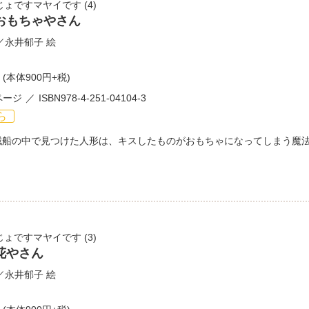
じょですマヤイです
(4)
おもちゃやさん
／
永井郁子
絵
(本体900円+税)
ページ
ISBN978-4-251-04104-3
ら
賊船の中で見つけた人形は、キスしたものがおもちゃになってしまう魔
じょですマヤイです
(3)
花やさん
／
永井郁子
絵