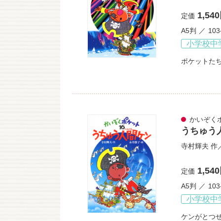
1,54
定価
A5判
10
小学校中
ポケットた
かいぞく
うちゅう
寺村輝夫
作
1,54
定価
A5判
10
小学校中
ケンがとつ