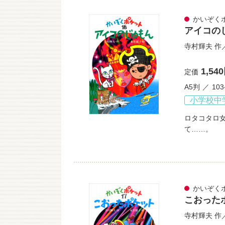
かいぞく
アイコの
寺村輝夫
作
1,54
定価
A5判
10
小学校中
ロタコタロ
て……。
かいぞく
こおった
寺村輝夫
作