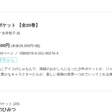
ケット 【全20巻】
／
永井郁子
絵
800円
(本体28,000円+税)
03ページ
ISBN978-4-251-90276-4
学年から
ねこアイコのじゅもんで、海賊のおかしらになった少年ポケットが、ジ
性豊かなキャラクターたちが、新しい冒険の世界へつれていってくれる
ポケット
(20)
のひみつ