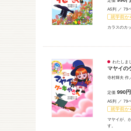
990円
定価
A5判
79
就学前か
カラスのカ
わたしま
マヤイの
寺村輝夫
作
990円
定価
A5判
79
就学前か
マヤイが、
す。