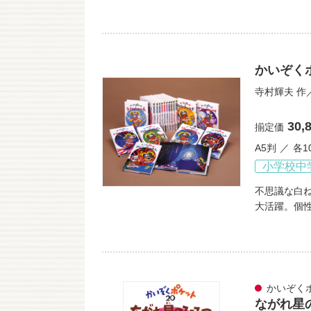
かいぞくポ
寺村輝夫
作
30,
揃定価
A5判
各1
小学校中
不思議な白
大活躍。個
かいぞく
ながれ星