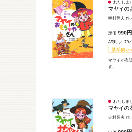
わたしま
マヤイの
寺村輝夫
作
990円
定価
A5判
79
就学前か
マヤイが海
す。
わたしま
マヤイの
寺村輝夫
作