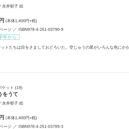
／
永井郁子
絵
0円
(本体1,400円+税)
3ページ
ISBN978-4-251-03790-9
学年から
ケットたちは目をさましておどろいた。空じゅうの星がいろんな色にか
ポケット
(19)
うをうて
／
永井郁子
絵
0円
(本体1,400円+税)
3ページ
ISBN978-4-251-03789-3