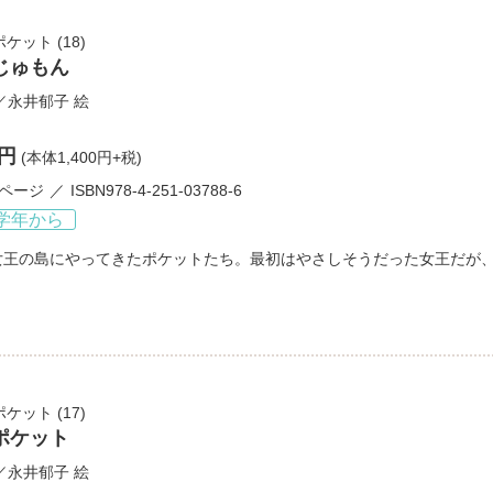
ポケット
(18)
じゅもん
／
永井郁子
絵
0円
(本体1,400円+税)
3ページ
ISBN978-4-251-03788-6
学年から
女王の島にやってきたポケットたち。最初はやさしそうだった女王だが
ポケット
(17)
ポケット
／
永井郁子
絵