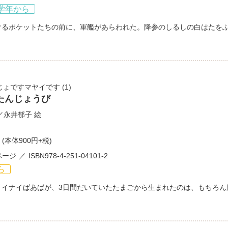
学年から
けるポケットたちの前に、軍艦があらわれた。降参のしるしの白はたを
じょですマヤイです
(1)
たんじょうび
／
永井郁子
絵
(本体900円+税)
ページ
ISBN978-4-251-04101-2
ら
イイナイばあばが、3日間だいていたたまごから生まれたのは、もちろん