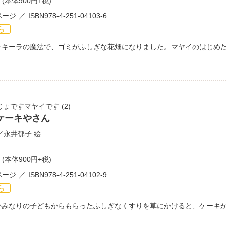
(本体900円+税)
ページ
ISBN978-4-251-04103-6
ら
ッキーラの魔法で、ゴミがふしぎな花畑になりました。マヤイのはじめ
じょですマヤイです
(2)
ケーキやさん
／
永井郁子
絵
(本体900円+税)
ページ
ISBN978-4-251-04102-9
ら
かみなりの子どもからもらったふしぎなくすりを草にかけると、ケーキ