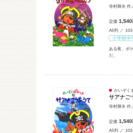
寺村輝夫
作
1,54
定価
A5判
10
小学校中
ある夜、ポ
だ。
かいぞく
サアナご
寺村輝夫
作
1,54
定価
A5判
10