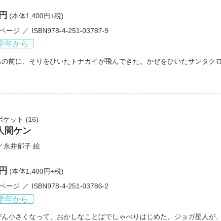
0円
(本体1,400円+税)
3ページ
ISBN978-4-251-03787-9
学年から
ちの前に、そりをひいたトナカイが飛んできた。かぜをひいたサンタク
ポケット
(16)
人間ケン
／
永井郁子
絵
0円
(本体1,400円+税)
3ページ
ISBN978-4-251-03786-2
学年から
ぜん小さくなって、おかしなことばでしゃべりはじめた。ジョガ星人が