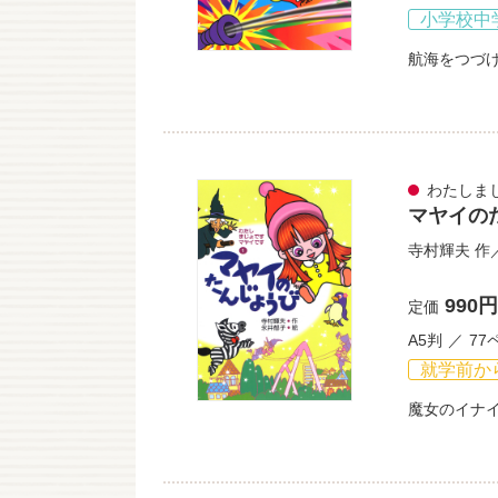
小学校中
航海をつづ
わたしま
マヤイの
寺村輝夫
作
990円
定価
A5判
77
就学前か
魔女のイナ