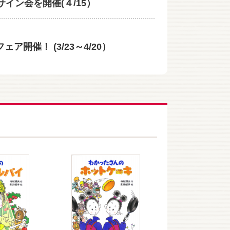
イン会を開催(４/15）
催！ (3/23～4/20）