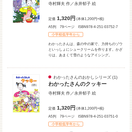
寺村輝夫
作／
永井郁子
絵
1,320円
定価
(本体1,200円+税)
A5判
79ページ
ISBN978-4-251-03752-7
小学校低学年から
わかったさんは、森の中の家で、力持ちのゾウ
といっしょにシュークリームを作ります。かざ
りは、あまくて雪のようなアイシング。
わかったさんのおかしシリーズ
(1)
わかったさんのクッキー
寺村輝夫
作／
永井郁子
絵
1,320円
定価
(本体1,200円+税)
A5判
79ページ
ISBN978-4-251-03751-0
小学校低学年から