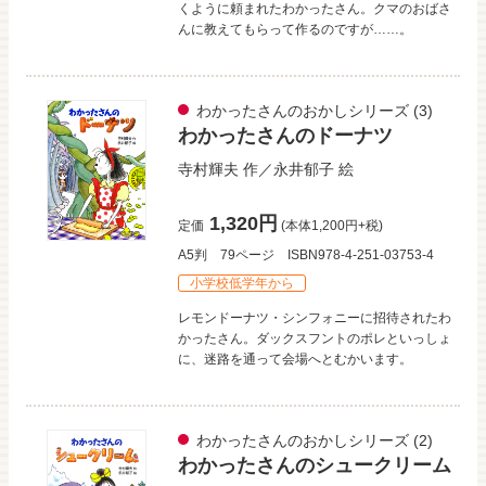
くように頼まれたわかったさん。クマのおばさ
んに教えてもらって作るのですが……。
わかったさんのおかしシリーズ
(3)
わかったさんのドーナツ
寺村輝夫
作／
永井郁子
絵
1,320円
定価
(本体1,200円+税)
A5判
79ページ
ISBN978-4-251-03753-4
小学校低学年から
レモンドーナツ・シンフォニーに招待されたわ
かったさん。ダックスフントのポレといっしょ
に、迷路を通って会場へとむかいます。
わかったさんのおかしシリーズ
(2)
わかったさんのシュークリーム