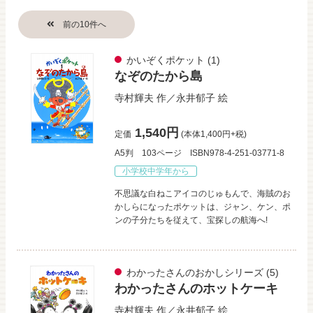
かいぞくポケット
(1)
なぞのたから島
寺村輝夫
作／
永井郁子
絵
1,540円
定価
(本体1,400円+税)
A5判
103ページ
ISBN978-4-251-03771-8
小学校中学年から
不思議な白ねこアイコのじゅもんで、海賊のお
かしらになったポケットは、ジャン、ケン、ポ
ンの子分たちを従えて、宝探しの航海へ!
わかったさんのおかしシリーズ
(5)
わかったさんのホットケーキ
寺村輝夫
作／
永井郁子
絵