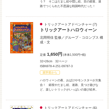
う？ そこはだまし絵や隠し絵、目の錯覚、迷
路でつくられた不思議な戦国時代だった！
トリックアートアドベンチャー
(7)
トリックアートハロウィーン
北岡明佳
監修／
グループ・コロンブス
構
成・文
1,650円
定価
(本体1,500円+税)
32×26cm
32ページ
ISBN978-4-251-09787-3
就学前から
ハロウィーンの夜、おばけやモンスターが大集
合！ 錯視やだまし絵、迷路、見つけ遊びな
ど、楽しいトリックがいっぱいの遊び絵本。
トリックアートアドベンチャー
(6)