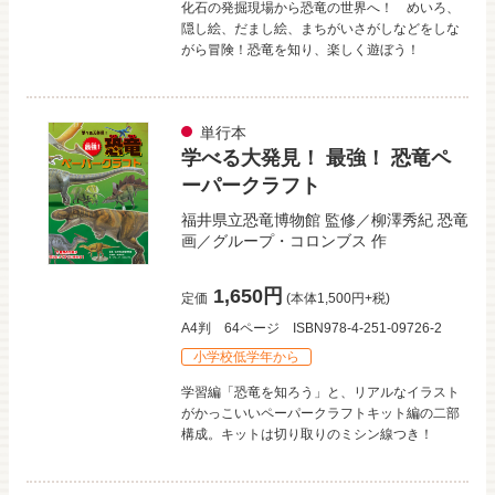
化石の発掘現場から恐竜の世界へ！ めいろ、
隠し絵、だまし絵、まちがいさがしなどをしな
がら冒険！恐竜を知り、楽しく遊ぼう！
単行本
学べる大発見！ 最強！ 恐竜ペ
ーパークラフト
福井県立恐竜博物館
監修／
柳澤秀紀
恐竜
画／
グループ・コロンブス
作
1,650円
定価
(本体1,500円+税)
A4判
64ページ
ISBN978-4-251-09726-2
小学校低学年から
学習編「恐竜を知ろう」と、リアルなイラスト
がかっこいいペーパークラフトキット編の二部
構成。キットは切り取りのミシン線つき！