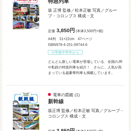
特急列車
坂 正博
監修／
松本正敏
写真／
グルー
プ・コロンブス
構成・文
3,850円
定価
(本体3,500円+税)
A4判
31×22cm
47ページ
ISBN978-4-251-09744-6
小学校中学年から
どんどん新しい電車が登場している、全国のJR
や私鉄の特急列車を紹介！ さらに、人気が高
まっている超豪華列車も掲載しています。
電車の図鑑
(1)
新幹線
坂正博
監修／
松本正敏
写真／
グループ・
コロンブス
構成・文
3,850円