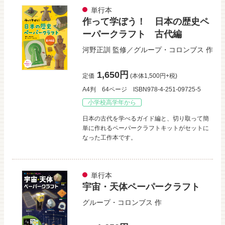
単行本
作って学ぼう！ 日本の歴史ペ
ーパークラフト 古代編
河野正訓
監修／
グループ・コロンブス
作
1,650円
定価
(本体1,500円+税)
A4判
64ページ
ISBN978-4-251-09725-5
小学校高学年から
日本の古代を学べるガイド編と、切り取って簡
単に作れるペーパークラフトキットがセットに
なった工作本です。
単行本
宇宙・天体ペーパークラフト
グループ・コロンブス
作