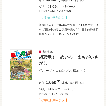
定価
(本体3,500円+税)
A4判
31×22cm
47ページ
ISBN978-4-251-09743-9
小学校中学年から
初代0系から、2024年に登場したE8系まで、さ
らに実験中のリニア新幹線など、日本の誇る新
幹線をくわしく解説しています。
単行本
超恐竜！ めいろ・まちがいさ
がし
グループ・コロンブス
構成・文
1,650円
定価
(本体1,500円+税)
A4判
31×22cm
32ページ
ISBN978-4-251-09789-7
小学校低学年から