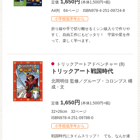
1,650円
定価
(本体1,500円+税)
A4判
64ページ
ISBN978-4-251-09724-8
小学校低学年から
折り線や手で切り離せるミシン線入りで作りや
すく、自由工作にもピッタリ！ 宇宙や星を作
って、楽しく学べます。
トリックアートアドベンチャー
(8)
トリックアート戦国時代
北岡明佳
監修／
グループ・コロンブス
構
成・文
1,650円
定価
(本体1,500円+税)
32×26cm
32ページ
ISBN978-4-251-09788-0
小学校低学年から
戦国時代にタイムスリップ！ でも、なんか違