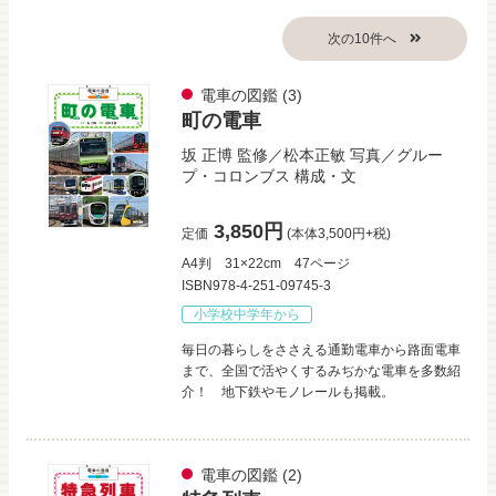
電車の図鑑
(3)
町の電車
坂 正博
監修／
松本正敏
写真／
グルー
プ・コロンブス
構成・文
3,850円
定価
(本体3,500円+税)
A4判
31×22cm
47ページ
ISBN978-4-251-09745-3
小学校中学年から
毎日の暮らしをささえる通勤電車から路面電車
まで、全国で活やくするみぢかな電車を多数紹
介！ 地下鉄やモノレールも掲載。
電車の図鑑
(2)