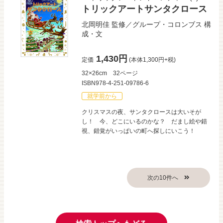
トリックアートサンタクロース
北岡明佳
監修／
グループ・コロンブス
構
成・文
1,430円
定価
(本体1,300円+税)
32×26cm
32ページ
ISBN978-4-251-09786-6
就学前から
クリスマスの夜、サンタクロースは大いそが
し！ 今、どこにいるのかな？ だまし絵や錯
視、錯覚がいっぱいの町へ探しにいこう！