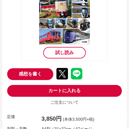
試し読み
感想を書く
カートに入れる
ご注文について
定価
3,850円
(本体3,500円+税)
判型・頁数
A4判／31×22cm／47ページ