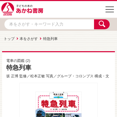
togg
navi
トップ
本をさがす
特急列車
電車の図鑑
(2)
特急列車
坂 正博
監修／
松本正敏
写真／
グループ・コロンブス
構成・文