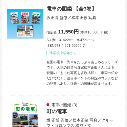
電車の図鑑 【全3巻】
坂正博
監修／
松本正敏
写真
11,550円
揃定価
(本体10,500円+税)
A４判
31×22cm
各47ページ
ISBN978-4-251-90655-7
小学校中学年から
全国の電車・列車をたっぷり楽しめるシリーズ
です。人気の鉄道写真家松本正敏さんによる、
愛情のこもった写真を多数掲載！ 車両の紹介
だけでなく、注目ポイントの解説やコラムなど
の記事もあり、鉄道への興味が高まります。
電車の図鑑
(3)
町の電車
坂 正博
監修／
松本正敏
写真／
グルー
プ・コロンブス
構成・文