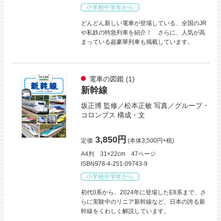
小学校中学年から
どんどん新しい電車が登場している、全国のJR
や私鉄の特急列車を紹介！ さらに、人気が高
まっている超豪華列車も掲載しています。
電車の図鑑
(1)
新幹線
坂正博
監修／
松本正敏
写真／
グループ・
コロンブス
構成・文
3,850円
定価
(本体3,500円+税)
A4判
31×22cm
47ページ
ISBN978-4-251-09743-9
小学校中学年から
初代0系から、2024年に登場したE8系まで、さ
らに実験中のリニア新幹線など、日本の誇る新
幹線をくわしく解説しています。