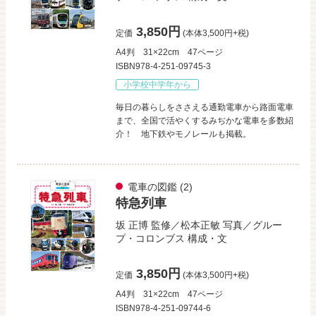
3,850円
定価
(本体3,500円+税)
A4判
31×22cm
47ページ
ISBN978-4-251-09745-3
小学校中学年から
毎日の暮らしをささえる通勤電車から路面電車
まで、全国で活やくするみぢかな電車を多数紹
介！ 地下鉄やモノレールも掲載。
電車の図鑑
(2)
特急列車
坂 正博
監修／
松本正敏
写真／
グルー
プ・コロンブス
構成・文
3,850円
定価
(本体3,500円+税)
A4判
31×22cm
47ページ
ISBN978-4-251-09744-6