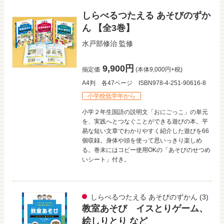
しらべるつたえる あそびのずか
ん 【全3巻】
水戸部修治
監修
9,900円
揃定価
(本体9,000円+税)
A4判
各47ページ
ISBN978-4-251-90616-8
小学校低学年から
小学２年生国語の説明文「おにごっこ」の単元
を、実践へとつなぐことができる遊びの本。平
易な短い文章でわかりやすく紹介した遊びを66
個収録。身体や頭を使って思いっきり楽しめ
る。巻末にはコピー使用OKの「あそびのせつめ
いシート」付き。
しらべるつたえる あそびのずかん
(3)
教室あそび イスとりゲーム、
絵しりとり など