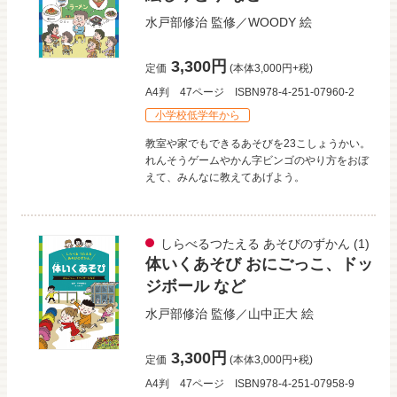
水戸部修治
監修／
WOODY
絵
3,300円
定価
(本体3,000円+税)
A4判
47ページ
ISBN978-4-251-07960-2
小学校低学年から
教室や家でもできるあそびを23こしょうかい。
れんそうゲームやかん字ビンゴのやり方をおぼ
えて、みんなに教えてあげよう。
しらべるつたえる あそびのずかん
(1)
体いくあそび おにごっこ、ドッ
ジボール など
水戸部修治
監修／
山中正大
絵
3,300円
定価
(本体3,000円+税)
A4判
47ページ
ISBN978-4-251-07958-9