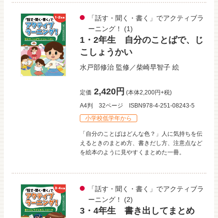
「話す・聞く・書く」でアクティブラ
ーニング！
(1)
1・2年生 自分のことばで、じ
こしょうかい
水戸部修治
監修／
柴崎早智子
絵
2,420円
定価
(本体2,200円+税)
A4判
32ページ
ISBN978-4-251-08243-5
小学校低学年から
「自分のことばはどんな色？」人に気持ちを伝
えるときのまとめ方、書きだし方、注意点など
を絵本のように見やすくまとめた一冊。
「話す・聞く・書く」でアクティブラ
ーニング！
(2)
3・4年生 書き出してまとめ