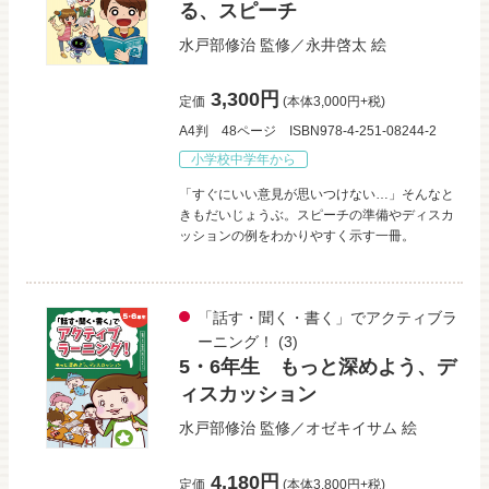
る、スピーチ
水戸部修治
監修／
永井啓太
絵
3,300円
定価
(本体3,000円+税)
A4判
48ページ
ISBN978-4-251-08244-2
小学校中学年から
「すぐにいい意見が思いつけない…」そんなと
きもだいじょうぶ。スピーチの準備やディスカ
ッションの例をわかりやすく示す一冊。
「話す・聞く・書く」でアクティブラ
ーニング！
(3)
5・6年生 もっと深めよう、デ
ィスカッション
水戸部修治
監修／
オゼキイサム
絵
4,180円
定価
(本体3,800円+税)