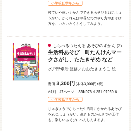
小学校低学年から
校ていや体いくかんでできるあそびを23こしょ
うかい。かくれんぼや長なわのやり方やあそび
方を、いろいろくふうしてみよう。
しらべるつたえる あそびのずかん
(2)
生活科あそび 町たんけんマー
クさがし、たたきぞめ など
水戸部修治
監修／
おおたきょうこ
絵
3,300円
定価
(本体3,000円+税)
A4判
47ページ
ISBN978-4-251-07959-6
小学校低学年から
じゅぎょうでならった生活科にかかわるあそび
を20こしょうかい。生きものかんさつや工作
も、楽しいあそびにへんしんするよ。