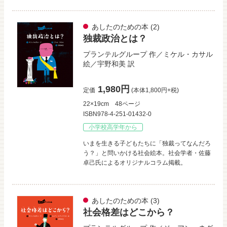
あしたのための本
(2)
独裁政治とは？
プランテルグループ
作／
ミケル・カサル
絵／
宇野和美
訳
1,980円
定価
(本体1,800円+税)
22×19cm
48ページ
ISBN978-4-251-01432-0
小学校高学年から
いまを生きる子どもたちに「独裁ってなんだろ
う？」と問いかける社会絵本。社会学者・佐藤
卓己氏によるオリジナルコラム掲載。
あしたのための本
(3)
社会格差はどこから？