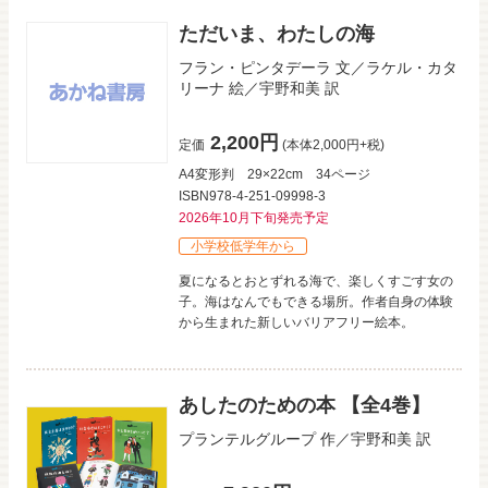
ただいま、わたしの海
フラン・ピンタデーラ
文／
ラケル・カタ
リーナ
絵／
宇野和美
訳
2,200円
定価
(本体2,000円+税)
A4変形判
29×22cm
34ページ
ISBN978-4-251-09998-3
2026年10月下旬発売予定
小学校低学年から
夏になるとおとずれる海で、楽しくすごす女の
子。海はなんでもできる場所。作者自身の体験
から生まれた新しいバリアフリー絵本。
あしたのための本 【全4巻】
プランテルグループ
作／
宇野和美
訳