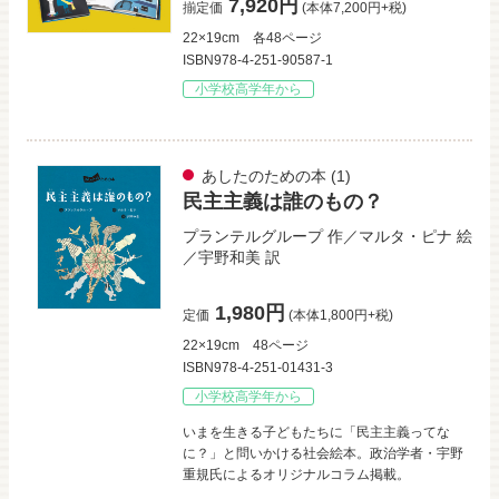
7,920円
揃定価
(本体7,200円+税)
22×19cm
各48ページ
ISBN978-4-251-90587-1
小学校高学年から
あしたのための本
(1)
民主主義は誰のもの？
プランテルグループ
作／
マルタ・ピナ
絵
／
宇野和美
訳
1,980円
定価
(本体1,800円+税)
22×19cm
48ページ
ISBN978-4-251-01431-3
小学校高学年から
いまを生きる子どもたちに「民主主義ってな
に？」と問いかける社会絵本。政治学者・宇野
重規氏によるオリジナルコラム掲載。