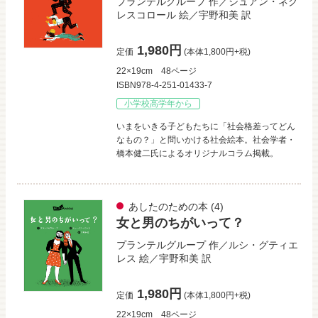
プランテルグループ
作／
ジュアン・ネグ
レスコロール
絵／
宇野和美
訳
1,980円
定価
(本体1,800円+税)
22×19cm
48ページ
ISBN978-4-251-01433-7
小学校高学年から
いまをいきる子どもたちに「社会格差ってどん
なもの？」と問いかける社会絵本。社会学者・
橋本健二氏によるオリジナルコラム掲載。
あしたのための本
(4)
女と男のちがいって？
プランテルグループ
作／
ルシ・グティエ
レス
絵／
宇野和美
訳
1,980円
定価
(本体1,800円+税)
22×19cm
48ページ