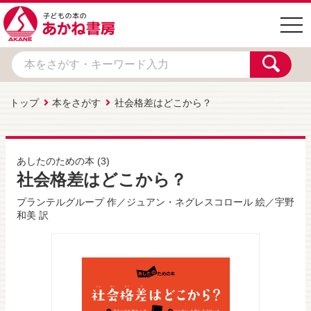
togg
navi
トップ
本をさがす
社会格差はどこから？
あしたのための本
(3)
社会格差はどこから？
プランテルグループ
作／
ジュアン・ネグレスコロール
絵／
宇野
和美
訳