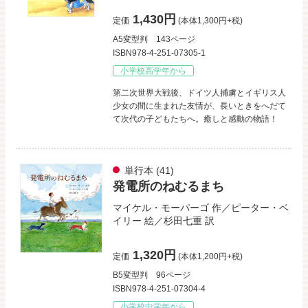
1,430円
定価
(本体1,300円+税)
A5変型判
143ページ
ISBN978-4-251-07305-1
小学校高学年から
第二次世界大戦後、ドイツ人捕虜とイギリス人
少女の間に生まれた友情が、長いときをへだて
て次代の子どもたちへ。癒しと感動の物語！
単行本
(41)
発電所のねむるまち
マイケル・モーパーゴ
作／
ピーター・ベ
イリー
絵／
杉田七重
訳
1,320円
定価
(本体1,200円+税)
B5変型判
96ページ
ISBN978-4-251-07304-4
小学校中学年から