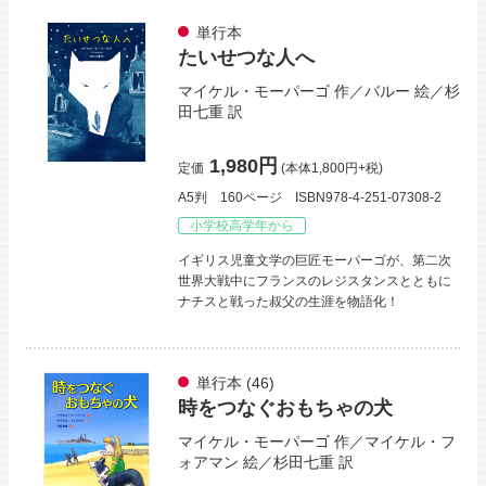
単行本
たいせつな人へ
マイケル・モーパーゴ
作／
バルー
絵／
杉
田七重
訳
1,980円
定価
(本体1,800円+税)
A5判
160ページ
ISBN978-4-251-07308-2
小学校高学年から
イギリス児童文学の巨匠モーパーゴが、第二次
世界大戦中にフランスのレジスタンスとともに
ナチスと戦った叔父の生涯を物語化！
単行本
(46)
時をつなぐおもちゃの犬
マイケル・モーパーゴ
作／
マイケル・フ
ォアマン
絵／
杉田七重
訳