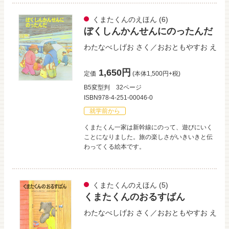
くまたくんのえほん
(6)
ぼくしんかんせんにのったんだ
わたなべしげお
さく／
おおともやすお
え
1,650円
定価
(本体1,500円+税)
B5変型判
32ページ
ISBN978-4-251-00046-0
就学前から
くまたくん一家は新幹線にのって、遊びにいく
ことになりました。旅の楽しさがいきいきと伝
わってくる絵本です。
くまたくんのえほん
(5)
くまたくんのおるすばん
わたなべしげお
さく／
おおともやすお
え