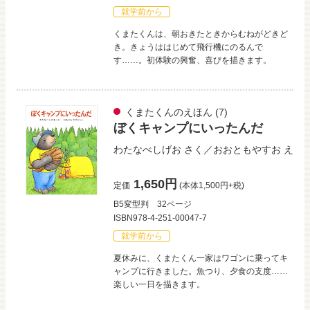
就学前から
くまたくんは、朝おきたときからむねがどきど
き。きょうははじめて飛行機にのるんで
す……。初体験の興奮、喜びを描きます。
くまたくんのえほん
(7)
ぼくキャンプにいったんだ
わたなべしげお
さく／
おおともやすお
え
1,650円
定価
(本体1,500円+税)
B5変型判
32ページ
ISBN978-4-251-00047-7
就学前から
夏休みに、くまたくん一家はワゴンに乗ってキ
ャンプに行きました。魚つり、夕食の支度……
楽しい一日を描きます。