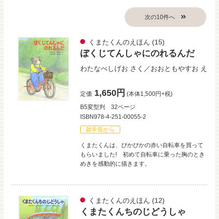
くまたくんのえほん
(15)
ぼくじてんしゃにのれるんだ
わたなべしげお
さく／
おおともやすお
え
1,650円
定価
(本体1,500円+税)
B5変型判
32ページ
ISBN978-4-251-00055-2
就学前から
くまたくんは、ぴかぴかの赤い自転車を買って
もらいました! 初めて自転車に乗った胸のとき
めきを感動的に描きます。
くまたくんのえほん
(12)
くまたくんちのじどうしゃ