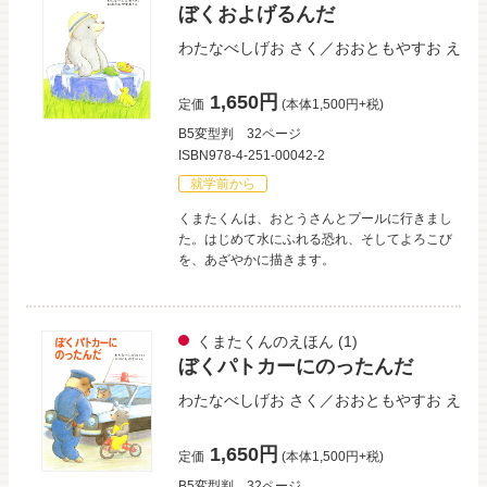
ぼくおよげるんだ
わたなべしげお
さく／
おおともやすお
え
1,650円
定価
(本体1,500円+税)
B5変型判
32ページ
ISBN978-4-251-00042-2
就学前から
くまたくんは、おとうさんとプールに行きまし
た。はじめて水にふれる恐れ、そしてよろこび
を、あざやかに描きます。
くまたくんのえほん
(1)
ぼくパトカーにのったんだ
わたなべしげお
さく／
おおともやすお
え
1,650円
定価
(本体1,500円+税)
B5変型判
32ページ