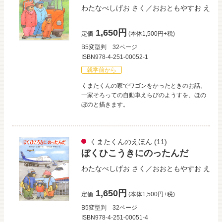
わたなべしげお
さく／
おおともやすお
え
1,650円
定価
(本体1,500円+税)
B5変型判
32ページ
ISBN978-4-251-00052-1
就学前から
くまたくんの家でワゴンをかったときのお話。
一家そろっての自動車えらびのようすを、ほの
ぼのと描きます。
くまたくんのえほん
(11)
ぼくひこうきにのったんだ
わたなべしげお
さく／
おおともやすお
え
1,650円
定価
(本体1,500円+税)
B5変型判
32ページ
ISBN978-4-251-00051-4