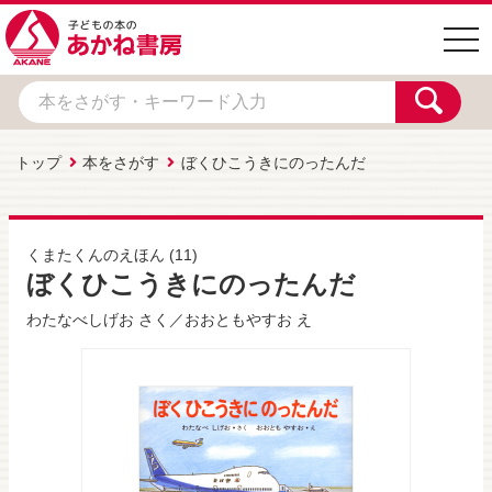
togg
navi
トップ
本をさがす
ぼくひこうきにのったんだ
くまたくんのえほん
(11)
ぼくひこうきにのったんだ
わたなべしげお
さく／
おおともやすお
え