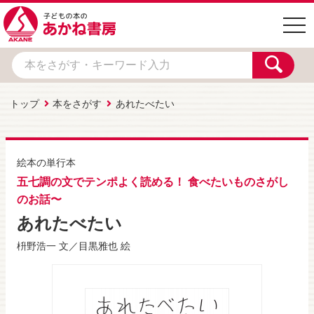
togg
navi
トップ
本をさがす
あれたべたい
絵本の単行本
五七調の文でテンポよく読める！ 食べたいものさがし
のお話〜
あれたべたい
枡野浩一
文／
目黒雅也
絵