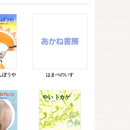
んぼうや
はまべのいす