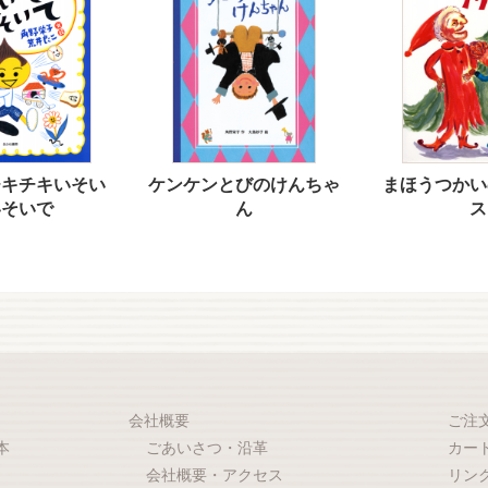
チキチキいそい
ケンケンとびのけんちゃ
まほうつかい
いそいで
ん
ス
会社概要
ご注
本
ごあいさつ・沿革
カー
会社概要・アクセス
リン