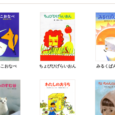
ぺこおなべ
ちょびひげらいおん
みるくぱ