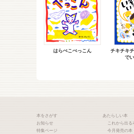
はらぺこぺっこん
チキチキ
で
本をさがす
あたらしい本
お知らせ
これから出る
特集ページ
今月発売の本