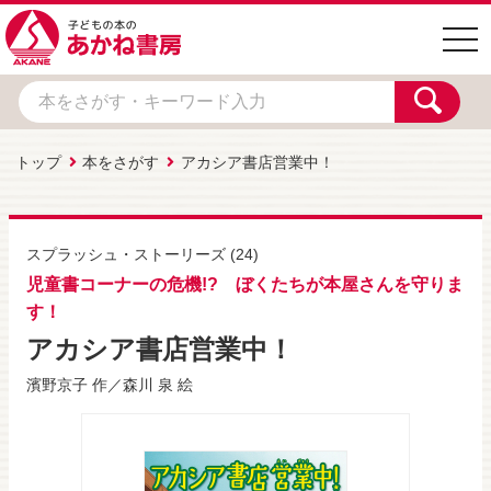
togg
navi
トップ
本をさがす
アカシア書店営業中！
スプラッシュ・ストーリーズ
(24)
児童書コーナーの危機!? ぼくたちが本屋さんを守りま
す！
アカシア書店営業中！
濱野京子
作／
森川 泉
絵