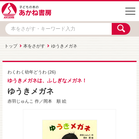
togg
navi
トップ
本をさがす
ゆうきメガネ
わくわく幼年どうわ
(26)
ゆうきメガネは、ふしぎなメガネ！
ゆうきメガネ
赤羽じゅんこ
作／
岡本 順
絵