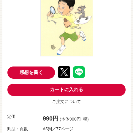
感想を書く
カートに入れる
ご注文について
定価
990円
(本体900円+税)
判型・頁数
A5判／77ページ