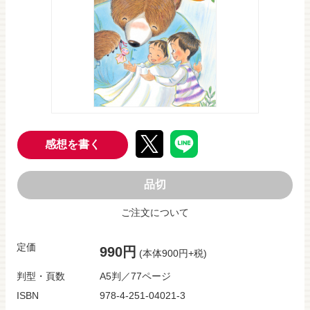
感想を書く
品切
ご注文について
定価
990円
(本体900円+税)
判型・頁数
A5判／77ページ
ISBN
978-4-251-04021-3