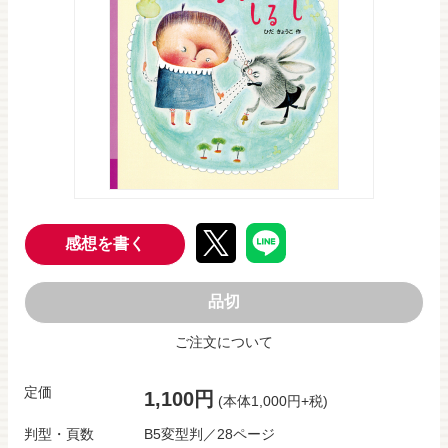
感想を書く
品切
ご注文について
定価
1,100円
(本体1,000円+税)
判型・頁数
B5変型判／28ページ