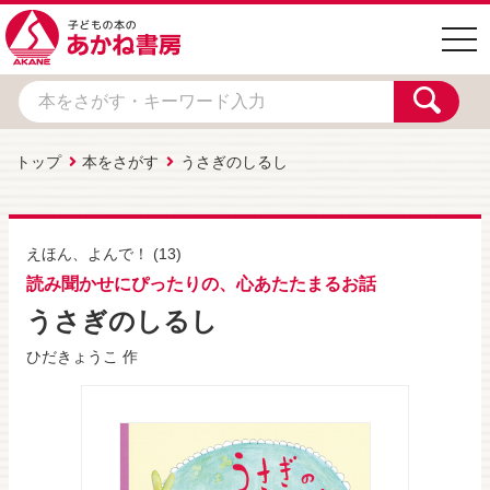
togg
navi
トップ
本をさがす
うさぎのしるし
えほん、よんで！
(13)
読み聞かせにぴったりの、心あたたまるお話
うさぎのしるし
ひだきょうこ
作