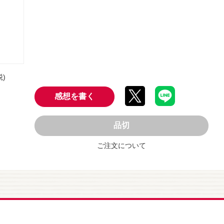
税)
感想を書く
品切
ご注文について