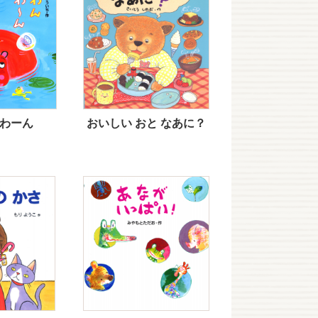
わーん
おいしい おと なあに？