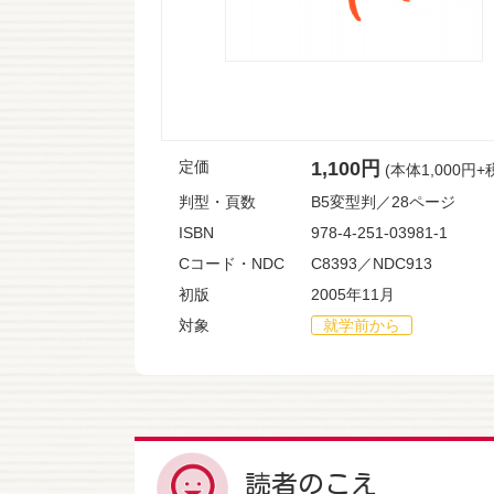
定価
1,100円
(本体1,000円+
判型・頁数
B5変型判／28ページ
ISBN
978-4-251-03981-1
Cコード・NDC
C8393／NDC913
初版
2005年11月
対象
就学前から
読者のこえ