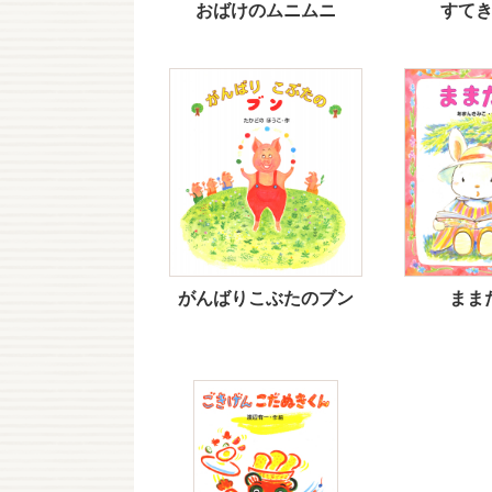
おばけのムニムニ
すて
がんばりこぶたのブン
まま