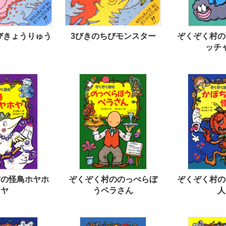
びきょうりゅう
3びきのちびモンスター
ぞくぞく村の
ッチ
村の怪鳥ホヤホ
ぞくぞく村ののっぺらぼ
ぞくぞく村の
ヤ
うペラさん
人