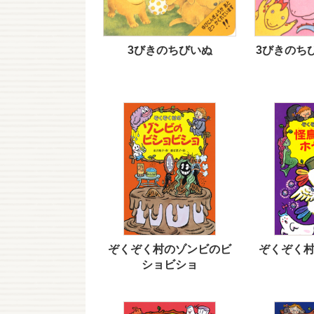
3びきのちびいぬ
3びきのち
ぞくぞく村のゾンビのビ
ぞくぞく
ショビショ