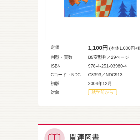
定価
1,100円
(本体1,000円+
判型・頁数
B5変型判／29ページ
ISBN
978-4-251-03980-4
Cコード・NDC
C8393／NDC913
初版
2004年12月
対象
就学前から
関連図書