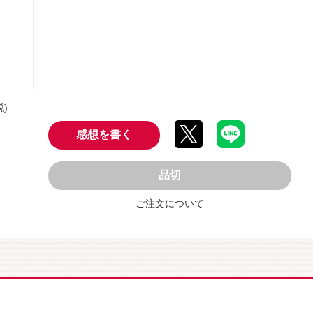
税)
感想を書く
品切
ご注文について