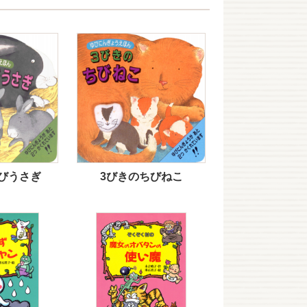
びうさぎ
3びきのちびねこ