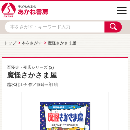
togg
navi
トップ
本をさがす
魔怪さかさま屋
百怪寺・夜店シリーズ
(2)
魔怪さかさま屋
越水利江子
作／
篠崎三朗
絵