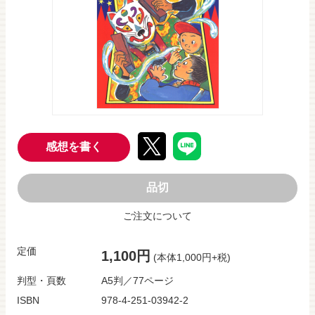
感想を書く
品切
ご注文について
定価
1,100円
(本体1,000円+税)
判型・頁数
A5判／77ページ
ISBN
978-4-251-03942-2